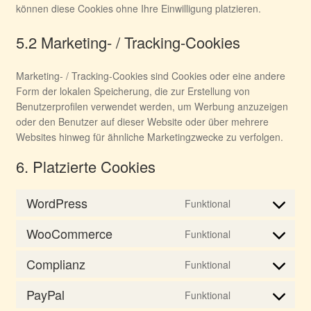
können diese Cookies ohne Ihre Einwilligung platzieren.
5.2 Marketing- / Tracking-Cookies
Marketing- / Tracking-Cookies sind Cookies oder eine andere
Form der lokalen Speicherung, die zur Erstellung von
Benutzerprofilen verwendet werden, um Werbung anzuzeigen
oder den Benutzer auf dieser Website oder über mehrere
Websites hinweg für ähnliche Marketingzwecke zu verfolgen.
6. Platzierte Cookies
WordPress
Funktional
Consent
to
WooCommerce
Funktional
service
Consent
wordpress
to
Complianz
Funktional
service
Consent
woocommerce
to
PayPal
Funktional
service
Consent