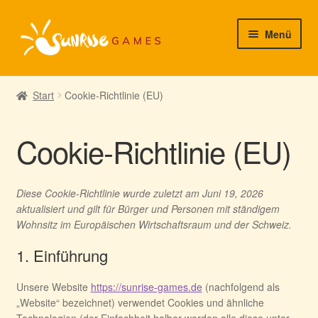
Zur
Zum
Menü
Navigation
Inhalt
springen
springen
► Startseite
Start
Cookie-Richtlinie (EU)
► Neuigkeiten von uns
Cookie-Richtlinie (EU)
► Support/Hilfe
► Mein Konto
Diese Cookie-Richtlinie wurde zuletzt am Juni 19, 2026
aktualisiert und gilt für Bürger und Personen mit ständigem
Wohnsitz im Europäischen Wirtschaftsraum und der Schweiz.
1. Einführung
Unsere Website
https://sunrise-games.de
(nachfolgend als
„Website“ bezeichnet) verwendet Cookies und ähnliche
Technologien (der Einfachheit halber werden alle diese unter