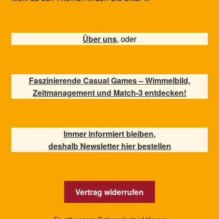
Über uns
, oder
Faszinierende Casual Games – Wimmelbild,
Zeitmanagement und Match-3 entdecken!
Immer informiert bleiben,
deshalb Newsletter hier bestellen
Vertrag widerrufen