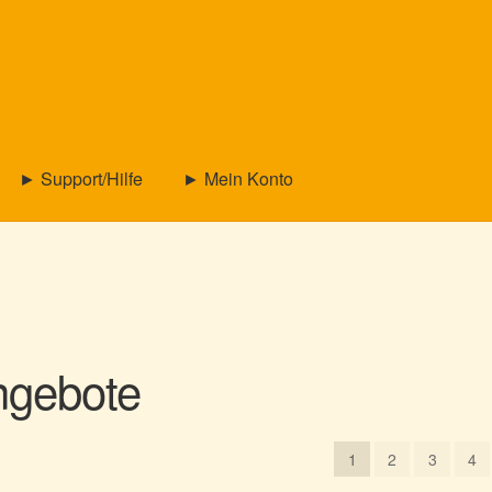
► Support/Hilfe
► Mein Konto
ngebote
1
2
3
4
ität