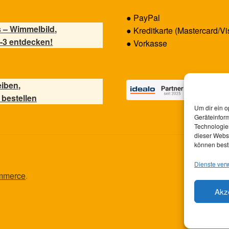
● PayPal
 – Wimmelbild,
● Kreditkarte (Mastercard/Vi
-3 entdecken!
● Vorkasse
eiben,
 bestellen
Um dir ein o
Geräteinfor
Technologien
dieser Websi
können best
Dienste ver
ommerce
.
Akz