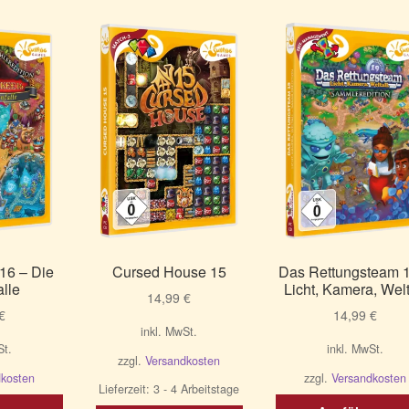
rt
16 – Die
Cursed House 15
Das Rettungsteam 
alle
Licht, Kamera, Welt
14,99
€
€
14,99
€
inkl. MwSt.
St.
inkl. MwSt.
zzgl.
Versandkosten
dkosten
zzgl.
Versandkosten
Lieferzeit:
3 - 4 Arbeitstage
Dieses