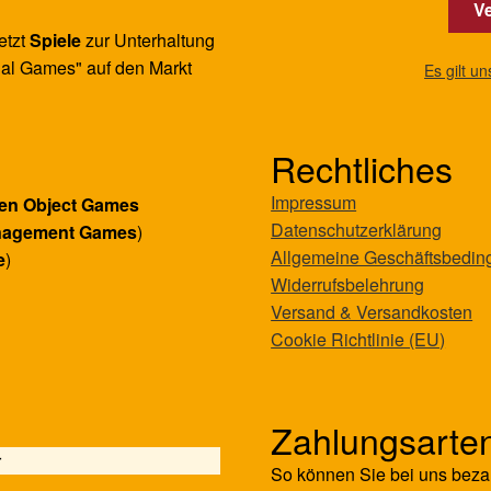
Ve
etzt
Spiele
zur Unterhaltung
al Games" auf den Markt
Es gilt u
Rechtliches
Impressum
en Object Games
Datenschutzerklärung
nagement Games
)
Allgemeine Geschäftsbedi
e
)
Widerrufsbelehrung
Versand & Versandkosten
Cookie Richtlinie (EU)
Zahlungsarte
r
So können Sie bei uns beza