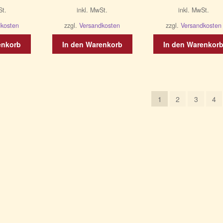
St.
inkl. MwSt.
inkl. MwSt.
dkosten
zzgl.
Versandkosten
zzgl.
Versandkosten
enkorb
In den Warenkorb
In den Warenkor
1
2
3
4
ität
rt