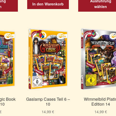
ung
Ausführung
In den Warenkorb
Produkt
n
wählen
weist
mehrere
Varianten
auf.
Die
Optionen
können
auf
der
Produktseite
gewählt
werden
ic Book
Gaslamp Cases Teil 6 –
Wimmelbild Plati
 10
10
Edition 14
€
14,99
€
14,99
€