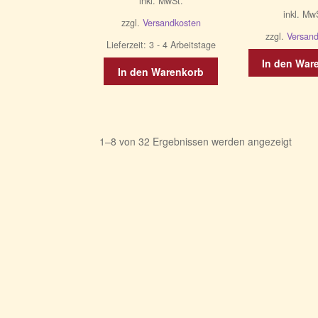
inkl. MwSt.
inkl. Mw
zzgl.
Versandkosten
zzgl.
Versan
Lieferzeit:
3 - 4 Arbeitstage
In den War
In den Warenkorb
Nach
1–8 von 32 Ergebnissen werden angezeigt
Aktual
sortie