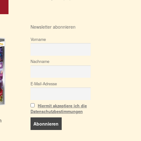
Produkt
weist
mehrere
Varianten
Newsletter abonnieren
auf.
Die
Vorname
Optionen
können
auf
Nachname
der
Produktseite
gewählt
E-Mail-Adresse
werden
Hiermit akzeptiere ich die
Datenschutzbestimmungen
n