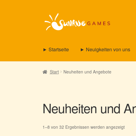
Zur
Zum
Navigation
Inhalt
springen
springen
► Startseite
► Neuigkeiten von uns
Start
Neuheiten und Angebote
Neuheiten und A
Nach
1–8 von 32 Ergebnissen werden angezeigt
Aktual