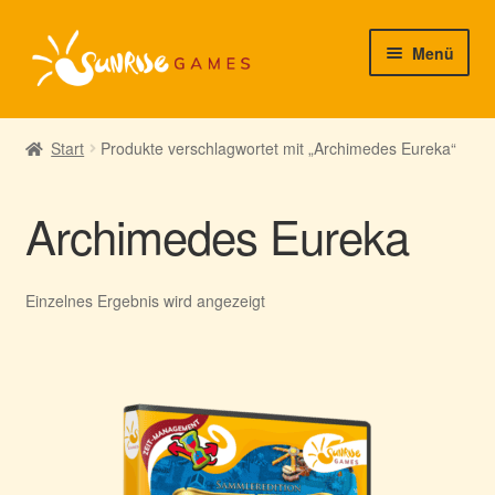
Zur
Zum
Menü
Navigation
Inhalt
springen
springen
► Startseite
Start
Produkte verschlagwortet mit „Archimedes Eureka“
► Neuigkeiten von uns
Archimedes Eureka
► Support/Hilfe
► Mein Konto
Einzelnes Ergebnis wird angezeigt