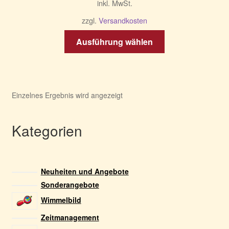
inkl. MwSt.
zzgl.
Versandkosten
Dieses
Ausführung wählen
Produkt
weist
mehrere
Varianten
Einzelnes Ergebnis wird angezeigt
auf.
Die
Optionen
Kategorien
können
auf
der
Neuheiten und Angebote
Produktseite
Sonderangebote
gewählt
Wimmelbild
werden
Zeitmanagement