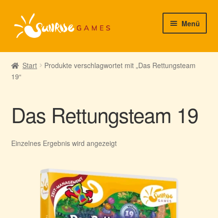
Zur
Zum
Menü
Navigation
Inhalt
springen
springen
► Startseite
Start
Produkte verschlagwortet mit „Das Rettungsteam
19“
► Neuigkeiten von uns
► Support/Hilfe
Das Rettungsteam 19
► Mein Konto
Einzelnes Ergebnis wird angezeigt