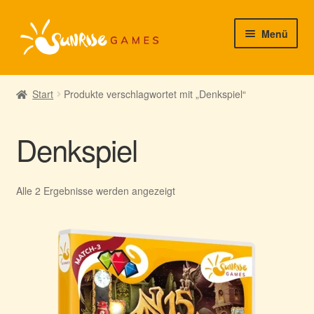
Zur
Zum
Menü
Navigation
Inhalt
springen
springen
► Startseite
Start
Produkte verschlagwortet mit „Denkspiel“
► Neuigkeiten von uns
Denkspiel
► Support/Hilfe
► Mein Konto
Nach
Alle 2 Ergebnisse werden angezeigt
Aktualität
sortiert