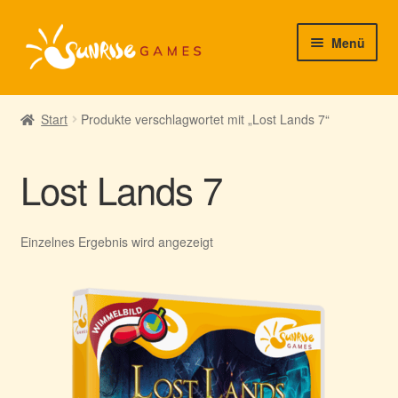
Zur
Zum
Menü
Navigation
Inhalt
springen
springen
► Startseite
Start
Produkte verschlagwortet mit „Lost Lands 7“
► Neuigkeiten von uns
Lost Lands 7
► Support/Hilfe
► Mein Konto
Einzelnes Ergebnis wird angezeigt