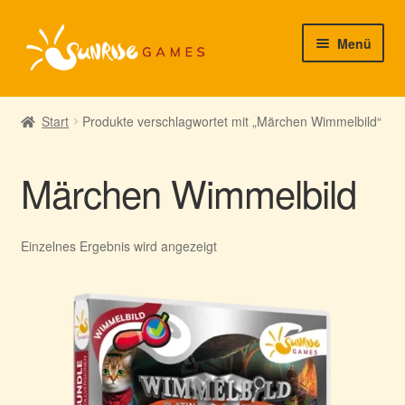
Zur
Zum
Menü
Navigation
Inhalt
springen
springen
► Startseite
Start
Produkte verschlagwortet mit „Märchen Wimmelbild“
► Neuigkeiten von uns
Märchen Wimmelbild
► Support/Hilfe
► Mein Konto
Einzelnes Ergebnis wird angezeigt