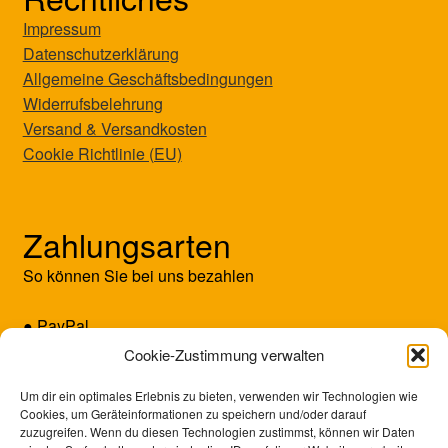
Impressum
Datenschutzerklärung
Allgemeine Geschäftsbedingungen
Widerrufsbelehrung
Versand & Versandkosten
Cookie Richtlinie (EU)
Zahlungsarten
So können Sie bei uns bezahlen
● PayPal
● Kreditkarte (Mastercard/Visa)
Cookie-Zustimmung verwalten
● Vorkasse
Um dir ein optimales Erlebnis zu bieten, verwenden wir Technologien wie
Cookies, um Geräteinformationen zu speichern und/oder darauf
zuzugreifen. Wenn du diesen Technologien zustimmst, können wir Daten