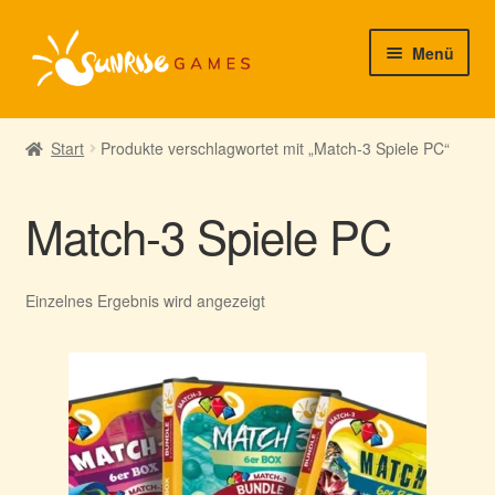
Zur
Zum
Menü
Navigation
Inhalt
springen
springen
► Startseite
Start
Produkte verschlagwortet mit „Match-3 Spiele PC“
► Neuigkeiten von uns
Match-3 Spiele PC
► Support/Hilfe
► Mein Konto
Einzelnes Ergebnis wird angezeigt