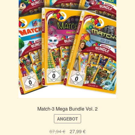
Match-3 Mega Bundle Vol. 2
ANGEBOT
Ursprünglicher
Aktueller
67,94
€
27,99
€