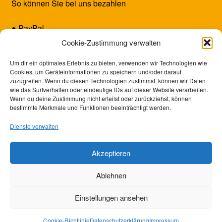
So können Sie bei uns bezahlen
● PayPal
● Kreditkarte (Mastercard/Visa)
Cookie-Zustimmung verwalten
● Vorkasse
Um dir ein optimales Erlebnis zu bieten, verwenden wir Technologien wie
Cookies, um Geräteinformationen zu speichern und/oder darauf
zuzugreifen. Wenn du diesen Technologien zustimmst, können wir Daten
wie das Surfverhalten oder eindeutige IDs auf dieser Website verarbeiten.
Wenn du deine Zustimmung nicht erteilst oder zurückziehst, können
bestimmte Merkmale und Funktionen beeinträchtigt werden.
Dienste verwalten
Akzeptieren
© SUNRISE GAMES 2026
Ablehnen
Datenschutzerklärung
Erstellt mit WooCommerce
.
Einstellungen ansehen
0
Cookie-Richtlinie
Datenschutzerklärung
Impressum
Suchen
Suchen