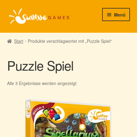
Zur
Zum
Menü
Navigation
Inhalt
springen
springen
► Startseite
Start
Produkte verschlagwortet mit „Puzzle Spiel“
► Neuigkeiten von uns
Puzzle Spiel
► Support/Hilfe
► Mein Konto
Nach
Alle 3 Ergebnisse werden angezeigt
Aktualität
sortiert