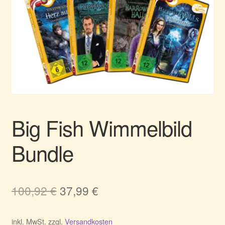
Big Fish Wimmelbild
Bundle
Ursprünglicher
Aktueller
100,92
€
37,99
€
Preis
Preis
inkl. MwSt.
zzgl.
Versandkosten