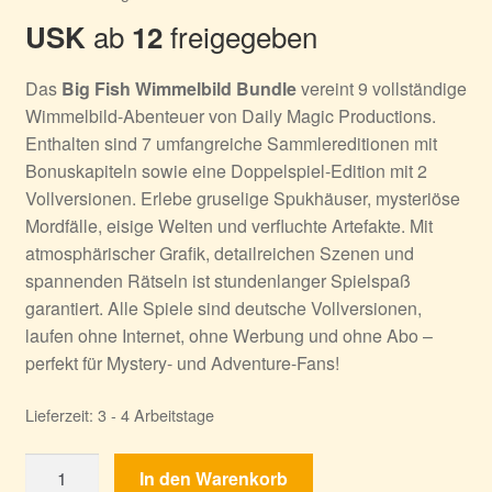
war:
ist:
ab
freigegeben
USK
12
100,92 €
37,99 €.
Das
Big Fish Wimmelbild Bundle
vereint 9 vollständige
Wimmelbild-Abenteuer von Daily Magic Productions.
Enthalten sind 7 umfangreiche Sammlereditionen mit
Bonuskapiteln sowie eine Doppelspiel-Edition mit 2
Vollversionen. Erlebe gruselige Spukhäuser, mysteriöse
Mordfälle, eisige Welten und verfluchte Artefakte. Mit
atmosphärischer Grafik, detailreichen Szenen und
spannenden Rätseln ist stundenlanger Spielspaß
garantiert. Alle Spiele sind deutsche Vollversionen,
laufen ohne Internet, ohne Werbung und ohne Abo –
perfekt für Mystery- und Adventure-Fans!
Lieferzeit:
3 - 4 Arbeitstage
Big
In den Warenkorb