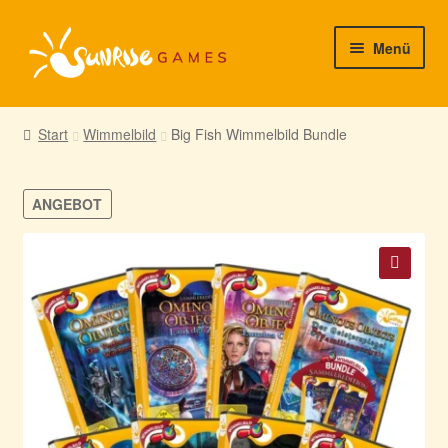
Zur
Zum
Menü
Navigation
Inhalt
springen
springen
► Startseite
Start
Wimmelbild
Big Fish Wimmelbild Bundle
► Neuigkeiten von uns
ANGEBOT
► Support/Hilfe
► Mein Konto
🔍