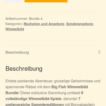
Fish
Wimmelbild
Bundle
Menge
Artikelnummer:
Bundle-4
Kategorien:
Neuheiten und Angebote
,
Sonderangebote
,
Wimmelbild
Beschreibung
Beschreibung
Erlebe packende Abenteuer, gruselige Geheimnisse und
spannende Rätsel mit dem
Big Fish Wimmelbild
Bundle
! Diese exklusive Sammlung umfasst
9
vollständige Wimmelbild-Spiele
, darunter
7
umfangreiche Sammlereditionen
mit Bonuskapiteln