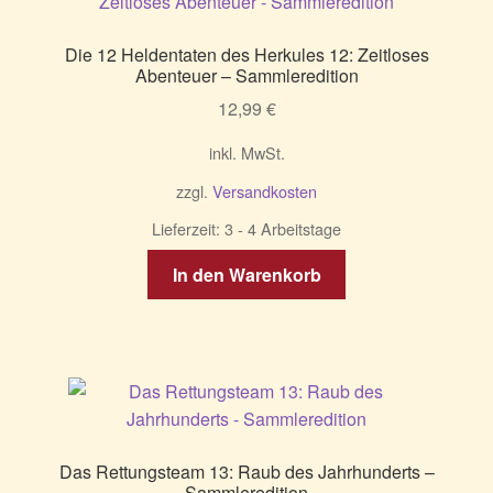
Die
Optionen
Die 12 Heldentaten des Herkules 12: Zeitloses
können
Abenteuer – Sammleredition
auf
12,99
€
der
Produktseite
inkl. MwSt.
gewählt
zzgl.
Versandkosten
werden
Lieferzeit:
3 - 4 Arbeitstage
In den Warenkorb
Das Rettungsteam 13: Raub des Jahrhunderts –
Sammleredition