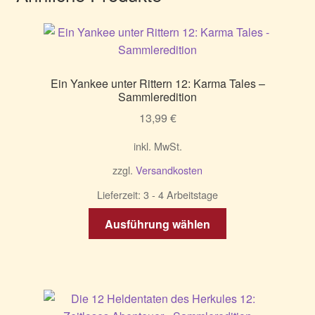
Ein Yankee unter Rittern 12: Karma Tales –
Sammleredition
13,99
€
inkl. MwSt.
zzgl.
Versandkosten
Lieferzeit:
3 - 4 Arbeitstage
Dieses
Ausführung wählen
Produkt
weist
mehrere
Varianten
auf.