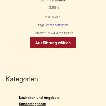
13,99
€
inkl. MwSt.
zzgl.
Versandkosten
Lieferzeit:
3 - 4 Arbeitstage
Dieses
Ausführung wählen
Produkt
weist
mehrere
Varianten
auf.
Die
Kategorien
Optionen
können
auf
Neuheiten und Angebote
der
Sonderangebote
Produktseite