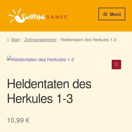
Zur
Zum
Menü
Navigation
Inhalt
springen
springen
► Startseite
Start
Zeitmanagement
Heldentaten des Herkules 1-3
► Neuigkeiten von uns
► Support/Hilfe
🔍
Heldentaten des
► Mein Konto
Herkules 1-3
10,99
€