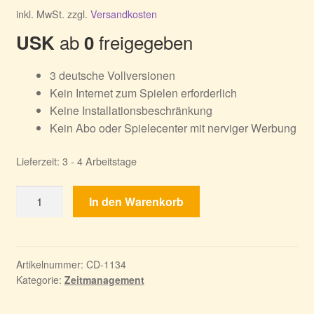
inkl. MwSt.
zzgl.
Versandkosten
ab
freigegeben
USK
0
3 deutsche Vollversionen
Kein Internet zum Spielen erforderlich
Keine Installationsbeschränkung
Kein Abo oder Spielecenter mit nerviger Werbung
Lieferzeit:
3 - 4 Arbeitstage
Heldentaten
In den Warenkorb
des
Herkules
1-
3
Artikelnummer:
CD-1134
Kategorie:
Zeitmanagement
Menge