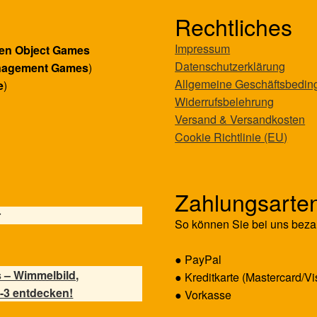
Rechtliches
Impressum
en Object Games
Datenschutzerklärung
nagement Games
)
Allgemeine Geschäftsbedi
e
)
Widerrufsbelehrung
Versand & Versandkosten
Cookie Richtlinie (EU)
Zahlungsarte
r
So können Sie bei uns beza
● PayPal
 – Wimmelbild,
● Kreditkarte (Mastercard/Vi
-3 entdecken!
● Vorkasse