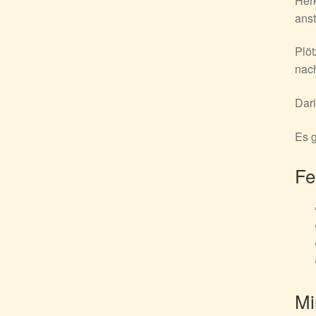
Herk
ans
Plöt
nach
Dari
Es g
Fe
Mi