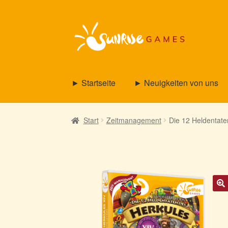
Zur
Zum
Navigation
Inhalt
springen
springen
► Startseite
► Neuigkeiten von uns
Start
Zeitmanagement
Die 12 Heldentate
🔍