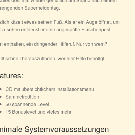
ules döst mal wieder gemütlich am Strand nach einem
trengenden Superheldentag.
zlich kitzelt etwas seinen Fuß. Als er ein Auge öffnet, um
zusehen entdeckt er eine angespülte Flaschenpost.
n enthalten, ein dringender Hilferuf. Nur von wem?
ilt schnell herauszufinden, wer hier Hilfe benötigt.
atures:
CD mit übersichtlichem Installationsmenü
Sammelredition
50 spannende Level
15 Bonuslevel und vieles mehr
nimale Systemvoraussetzungen