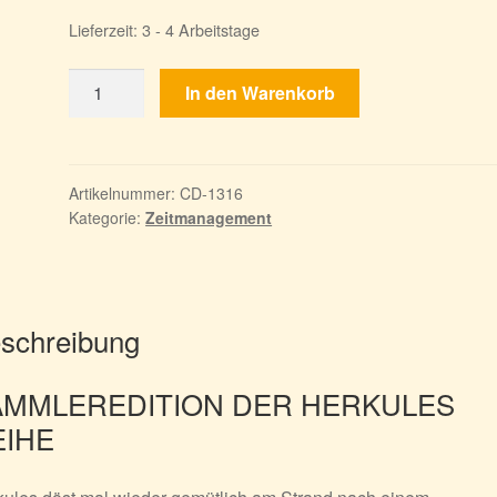
Lieferzeit:
3 - 4 Arbeitstage
Die
In den Warenkorb
12
Heldentaten
des
Herkules
Artikelnummer:
CD-1316
Kategorie:
Zeitmanagement
14:
Flaschenpost
-
Sammleredition
Menge
schreibung
AMMLEREDITION DER HERKULES
EIHE