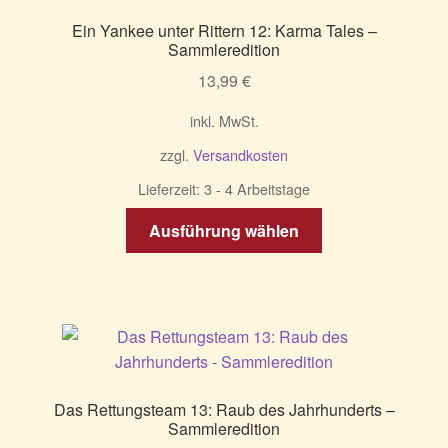
Optionen
Ein Yankee unter Rittern 12: Karma Tales –
können
Sammleredition
auf
13,99
€
der
Produktseite
inkl. MwSt.
gewählt
zzgl.
Versandkosten
werden
Lieferzeit:
3 - 4 Arbeitstage
Dieses
Ausführung wählen
Produkt
weist
mehrere
Varianten
auf.
Die
Optionen
Das Rettungsteam 13: Raub des Jahrhunderts –
können
Sammleredition
auf