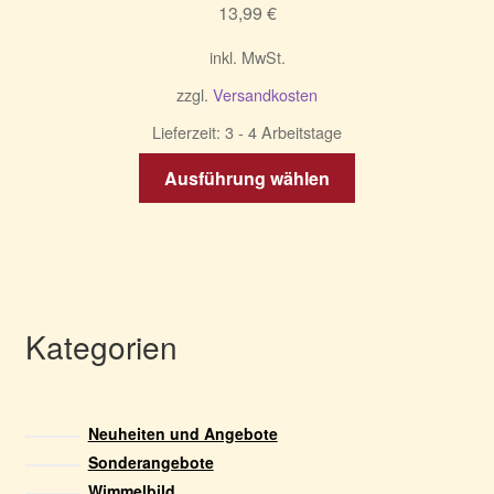
13,99
€
der
Produktseite
inkl. MwSt.
gewählt
zzgl.
Versandkosten
werden
Lieferzeit:
3 - 4 Arbeitstage
Dieses
Ausführung wählen
Produkt
weist
mehrere
Varianten
auf.
Die
Kategorien
Optionen
können
auf
Neuheiten und Angebote
der
Sonderangebote
Produktseite
Wimmelbild