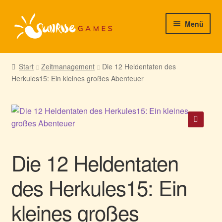
Zur
Zum
Menü
Navigation
Inhalt
springen
springen
► Startseite
Start
Zeitmanagement
Die 12 Heldentaten des
Herkules15: Ein kleines großes Abenteuer
► Neuigkeiten von uns
► Support/Hilfe
► Mein Konto
🔍
Die 12 Heldentaten
des Herkules15: Ein
kleines großes