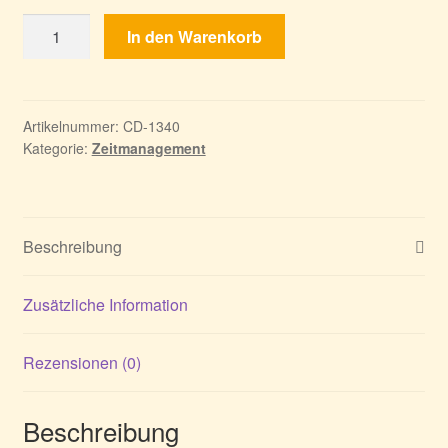
Die
In den Warenkorb
12
Heldentaten
des
Herkules15:
Artikelnummer:
CD-1340
Kategorie:
Zeitmanagement
Ein
kleines
großes
Abenteuer
Beschreibung
Menge
Zusätzliche Information
Rezensionen (0)
Beschreibung