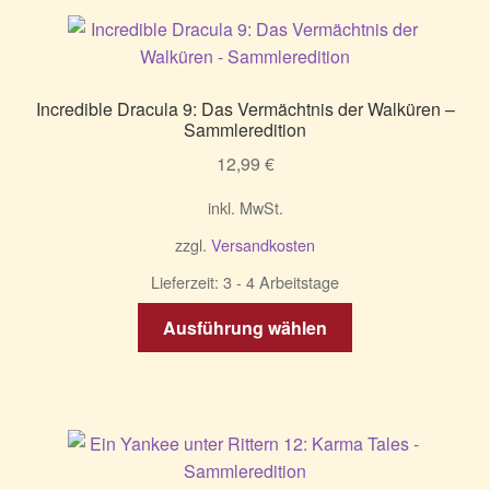
Incredible Dracula 9: Das Vermächtnis der Walküren –
Sammleredition
12,99
€
inkl. MwSt.
zzgl.
Versandkosten
Lieferzeit:
3 - 4 Arbeitstage
Dieses
Ausführung wählen
Produkt
weist
mehrere
Varianten
auf.
Die