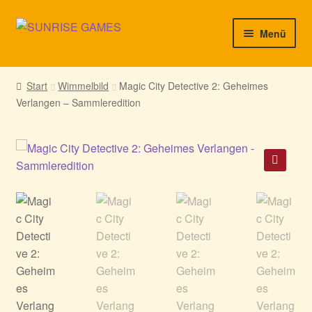
Zur
Zum
Menü
Navigation
Inhalt
springen
springen
► Startseite
Start
Wimmelbild
Magic City Detective 2: Geheimes
Verlangen – Sammleredition
► Neuigkeiten von uns
► Support/Hilfe
► Mein Konto
🔍