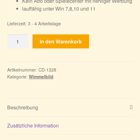
Kein Abo oder Spielecenter mit nerviger Werbung
lauffähig unter Win 7,8,10 und 11
Lieferzeit:
3 - 4 Arbeitstage
Magic
In den Warenkorb
City
Detective
2:
Geheimes
Artikelnummer:
CD-1328
Kategorie:
Wimmelbild
Verlangen
-
Sammleredition
Menge
Beschreibung
Zusätzliche Information