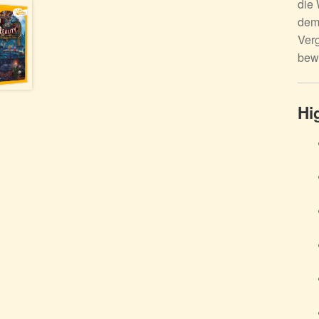
die 
dem 
Verg
bew
Hi