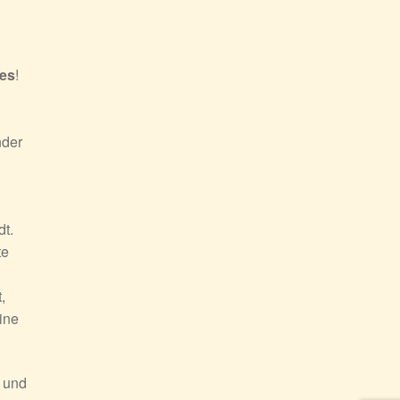
les
!
nder
dt.
te
,
ine
n und