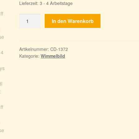
Lieferzeit:
3 - 4 Arbeitstage
Mystical
In den Warenkorb
Riddles
3:
Das
Schiff
Artikelnummer:
CD-1372
Kategorie:
Wimmelbild
aus
dem
Jenseits
Menge