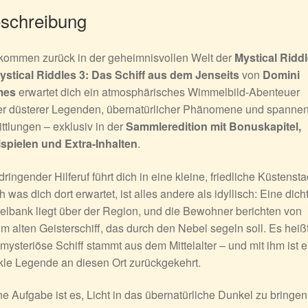
schreibung
kommen zurück in der geheimnisvollen Welt der
Mystical Ridd
ystical Riddles 3: Das Schiff aus dem Jenseits
von
Domini
mes
erwartet dich ein atmosphärisches Wimmelbild-Abenteuer
ler düsterer Legenden, übernatürlicher Phänomene und spanne
ttlungen – exklusiv in der
Sammleredition mit Bonuskapitel,
ispielen und Extra-Inhalten
.
dringender Hilferuf führt dich in eine kleine, friedliche Küstensta
 was dich dort erwartet, ist alles andere als idyllisch: Eine dich
lbank liegt über der Region, und die Bewohner berichten von
m alten Geisterschiff, das durch den Nebel segeln soll. Es heißt
mysteriöse Schiff stammt aus dem Mittelalter – und mit ihm ist e
le Legende an diesen Ort zurückgekehrt.
e Aufgabe ist es, Licht in das übernatürliche Dunkel zu bringe