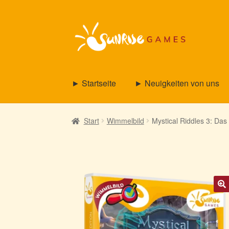
Zur
Zum
Navigation
Inhalt
springen
springen
► Startseite
► Neuigkeiten von uns
Start
Wimmelbild
Mystical Riddles 3: Das
🔍