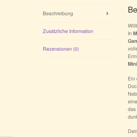
Be
Beschreibung
Will
Zusätzliche Information
In
M
Ga
vol
Rezensionen (0)
Ermi
Min
Ein 
Doch
Nebe
eine
das 
dunk
Dein