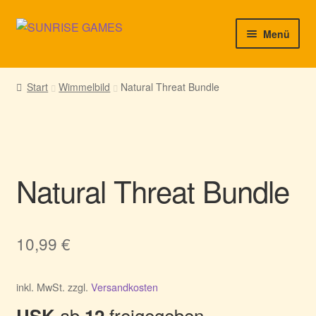
Zur
Zum
Menü
Navigation
Inhalt
springen
springen
► Startseite
Start
Wimmelbild
Natural Threat Bundle
► Neuigkeiten von uns
► Support/Hilfe
Natural Threat Bundle
► Mein Konto
10,99
€
inkl. MwSt.
zzgl.
Versandkosten
ab
freigegeben
USK
12