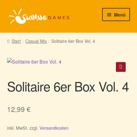
Zur
Zum
Menü
Navigation
Inhalt
springen
springen
► Startseite
Start
Casual Mix
Solitaire 6er Box Vol. 4
► Neuigkeiten von uns
► Support/Hilfe
🔍
Solitaire 6er Box Vol. 4
► Mein Konto
12,99
€
inkl. MwSt.
zzgl.
Versandkosten