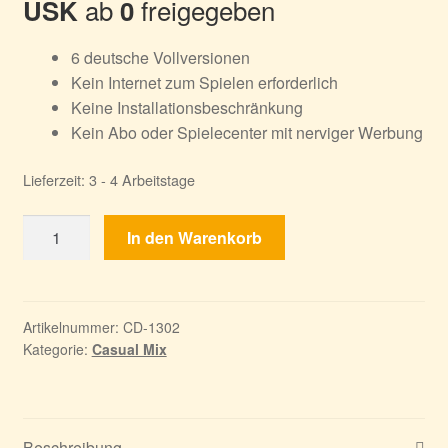
ab
freigegeben
USK
0
6 deutsche Vollversionen
Kein Internet zum Spielen erforderlich
Keine Installationsbeschränkung
Kein Abo oder Spielecenter mit nerviger Werbung
Lieferzeit:
3 - 4 Arbeitstage
Solitaire
In den Warenkorb
6er
Box
Vol.
4
Artikelnummer:
CD-1302
Kategorie:
Casual Mix
Menge
Beschreibung