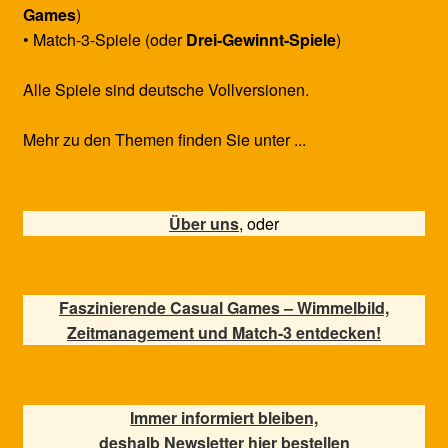
Games
)
• Match-3-Spiele (oder
Drei-Gewinnt-Spiele
)
Alle Spiele sind deutsche Vollversionen.
Mehr zu den Themen finden Sie unter ...
Über uns
, oder
Faszinierende Casual Games – Wimmelbild,
Zeitmanagement und Match-3 entdecken!
Immer informiert bleiben,
deshalb Newsletter hier bestellen