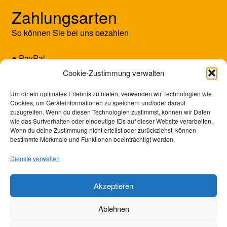
Zahlungsarten
So können Sie bei uns bezahlen
● PayPal
● Kreditkarte (Mastercard/Visa)
Cookie-Zustimmung verwalten
● Vorkasse
Um dir ein optimales Erlebnis zu bieten, verwenden wir Technologien wie
Cookies, um Geräteinformationen zu speichern und/oder darauf
zuzugreifen. Wenn du diesen Technologien zustimmst, können wir Daten
wie das Surfverhalten oder eindeutige IDs auf dieser Website verarbeiten.
Wenn du deine Zustimmung nicht erteilst oder zurückziehst, können
bestimmte Merkmale und Funktionen beeinträchtigt werden.
Dienste verwalten
Akzeptieren
© SUNRISE GAMES 2026
Ablehnen
Datenschutzerklärung
Erstellt mit WooCommerce
.