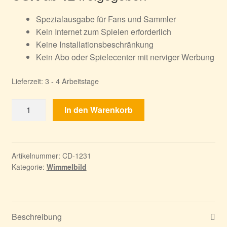
Spezialausgabe für Fans und Sammler
Kein Internet zum Spielen erforderlich
Keine Installationsbeschränkung
Kein Abo oder Spielecenter mit nerviger Werbung
Lieferzeit:
3 - 4 Arbeitstage
Wimmelbild
In den Warenkorb
Collectors
Edition
5
Menge
Artikelnummer:
CD-1231
Kategorie:
Wimmelbild
Beschreibung