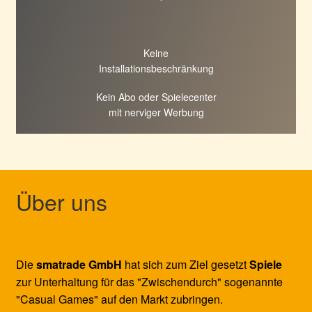
Keine
Installationsbeschränkung
Kein Abo oder Spielecenter
mit nerviger Werbung
Über uns
Die
smatrade GmbH
hat sich zum Ziel gesetzt
Spiele
zur Unterhaltung für das "Zwischendurch" sogenannte
"Casual Games" auf den Markt zubringen.