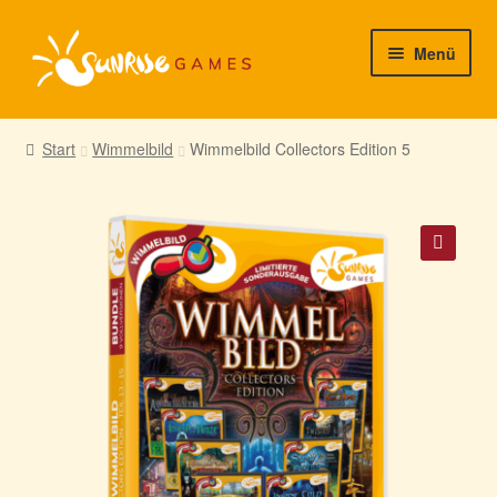
Zur
Zum
Menü
Navigation
Inhalt
springen
springen
► Startseite
Start
Wimmelbild
Wimmelbild Collectors Edition 5
► Neuigkeiten von uns
► Support/Hilfe
🔍
► Mein Konto