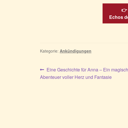
👉
Echos de
Kategorie:
Ankündigungen
Beitragsnavigation
Vorheriger
Eine Geschichte für Anna – Ein magisc
Beitrag:
Abenteuer voller Herz und Fantasie