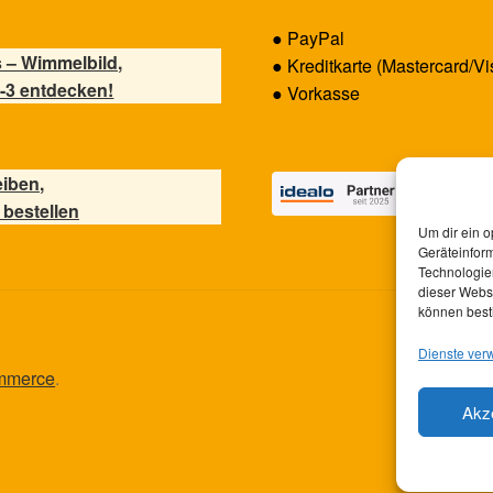
● PayPal
 – Wimmelbild,
● Kreditkarte (Mastercard/Vi
-3 entdecken!
● Vorkasse
eiben,
 bestellen
Um dir ein o
Geräteinfor
Technologien
dieser Websi
können best
Dienste ver
ommerce
.
Akz