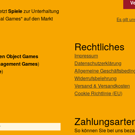
Ve
etzt
Spiele
zur Unterhaltung
al Games" auf den Markt
Es gilt u
Rechtliches
Impressum
en Object Games
Datenschutzerklärung
nagement Games
)
Allgemeine Geschäftsbedi
e
)
Widerrufsbelehrung
Versand & Versandkosten
Cookie Richtlinie (EU)
Zahlungsarte
r
So können Sie bei uns beza