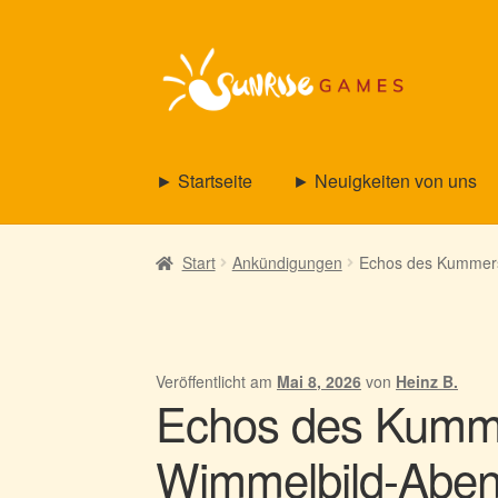
Zur
Zum
Navigation
Inhalt
springen
springen
► Startseite
► Neuigkeiten von uns
Start
Ankündigungen
Echos des Kummers 
Veröffentlicht am
Mai 8, 2026
von
Heinz B.
Echos des Kumme
Wimmelbild-Abent