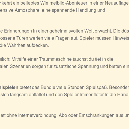
2
kehrt ein beliebtes Wimmelbild-Abenteuer in einer Neuauflage
intensive Atmosphäre, eine spannende Handlung und
hne Erinnerungen in einer geheimnisvollen Welt erwacht. Die düs
ossene Türen werfen viele Fragen auf. Spieler müssen Hinwei
 die Wahrheit aufdecken.
tlich: Mithilfe einer Traummaschine tauchst du tief in die
ealen Szenarien sorgen für zusätzliche Spannung und bieten ei
nispielen
bietet das Bundle viele Stunden Spielspaß. Besonde
 sich langsam entfaltet und den Spieler immer tiefer in die Han
plett ohne Internetverbindung, Abo oder Einschränkungen aus u