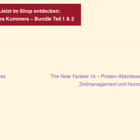
 Jetzt im Shop entdecken:
s Kummers – Bundle Teil 1 & 2
Nächster
hes
The New Yankee 16 – Piraten-Abenteuer
Beitrag:
Zeitmanagement und Humo