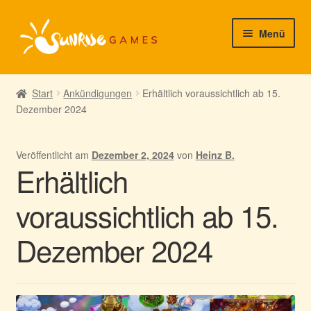
Zur
Zum
Menü
Navigation
Inhalt
springen
springen
► Startseite
Start
Ankündigungen
Erhältlich voraussichtlich ab 15.
Dezember 2024
► Neuigkeiten von uns
► Support/Hilfe
Veröffentlicht am
Dezember 2, 2024
von
Heinz B.
Erhältlich
► Mein Konto
voraussichtlich ab 15.
Dezember 2024