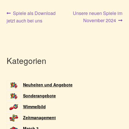
Beitragsnavigation
Vorheriger
Nächster
Spiele als Download
Unsere neuen Spiele im
Beitrag:
Beitrag:
November 2024
jetzt auch bei uns
Kategorien
Neuheiten und Angebote
Sonderangebote
Wimmelbild
Zeitmanagement
Match 3