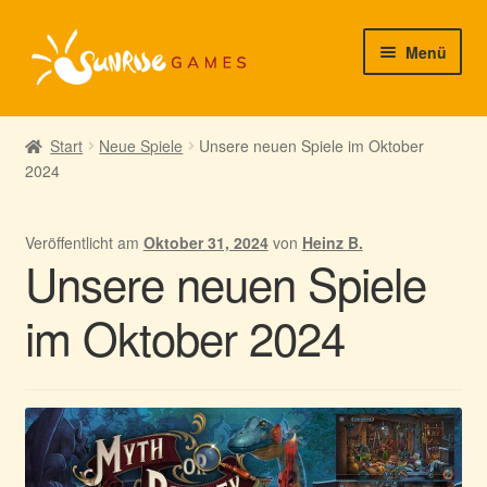
Zur
Zum
Menü
Navigation
Inhalt
springen
springen
► Startseite
Start
Neue Spiele
Unsere neuen Spiele im Oktober
2024
► Neuigkeiten von uns
► Support/Hilfe
Veröffentlicht am
Oktober 31, 2024
von
Heinz B.
Unsere neuen Spiele
► Mein Konto
im Oktober 2024