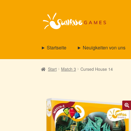
Zur
Zum
Navigation
Inhalt
springen
springen
► Startseite
► Neuigkeiten von uns
Start
Match 3
Cursed House 14
🔍