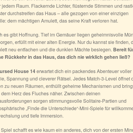
 jedem Raum. Flackernde Lichter, flüsternde Stimmen und rast
ter durchstreifen das Haus – alle gezogen von einer einzigen
le: dem mächtigen Amulett, das seine Kraft verloren hat.
 es gibt Hoffnung. Tief im Gemäuer liegen geheimnisvolle Mü
orgen, erfüllt mit einer alten Energie. Nur du kannst sie finden, 
lett neu entfachen und die dunklen Mächte besiegen.
Bereit fü
ne Rückkehr in das Haus, das dich nie wirklich gehen ließ?
ursed House 14
erwartet dich ein packendes Abenteuer voller
e, Spannung und cleverer Rätsel. Jedes Match-3-Level öffnet d
en zu neuen Räumen, enthüllt geheime Mechanismen und bring
h dem Herz des Fluches näher. Zwischen deinen
usforderungen sorgen stimmungsvolle Solitaire-Partien und
sphärische „Finde die Unterschiede“-Mini-Spiele für willkomm
echslung und tiefe Immersion.
Spiel schafft es wie kaum ein anderes, dich von der ersten Min