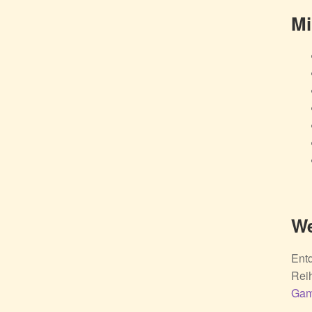
Mi
We
Entd
Reih
Gam