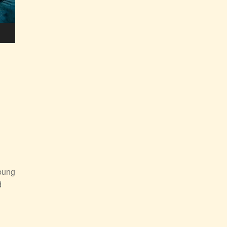
bung
d