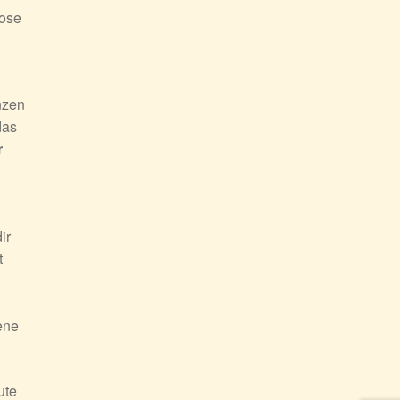
lose
nzen
das
r
ir
t
ene
ute