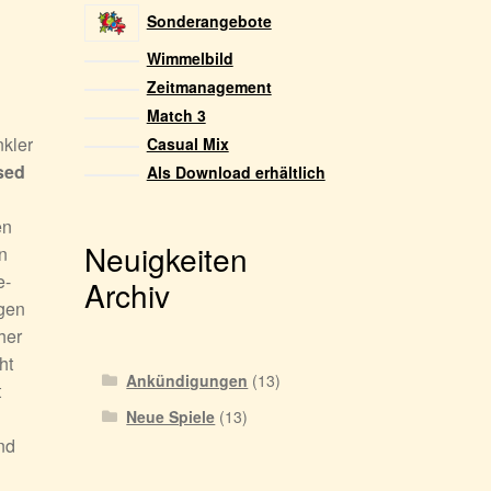
Sonderangebote
Wimmelbild
Zeitmanagement
Match 3
kler
Casual Mix
sed
Als Download erhältlich
en
Neuigkeiten
n
e-
Archiv
rgen
her
ht
Ankündigungen
(13)
t
Neue Spiele
(13)
nd