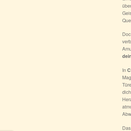
über
Geis
Quel
Doch
verb
Amu
dei
In
C
Magi
Tür
dic
Hera
atmo
Abw
Das 