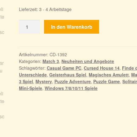
Lieferzeit:
3 - 4 Arbeitstage
Cursed
In den Warenkorb
House
14
Menge
Artikelnummer:
CD-1392
Kategorien:
Match 3
,
Neuheiten und Angebote
Schlagwörter:
Casual Game PC
,
Cursed House 14
,
Finde 
Unterschiede
,
Geisterhaus Spiel
,
Magisches Amulett
,
Ma
3 Spiel
,
Mystery
,
Puzzle Adventure
,
Puzzle Game
,
Solitai
Mini-Spiele
,
Windows 7/8/10/11 Spiele