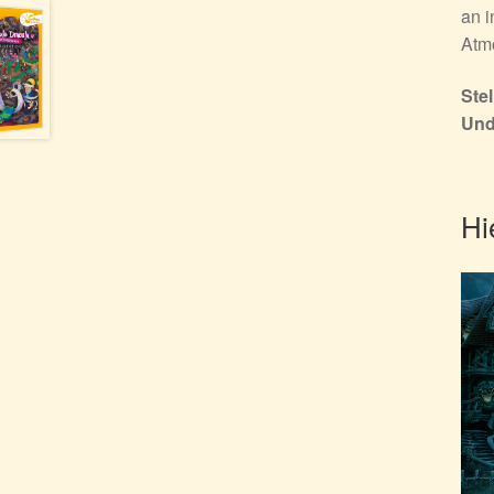
an i
Atmo
Ste
Und 
Hi
Vide
Play