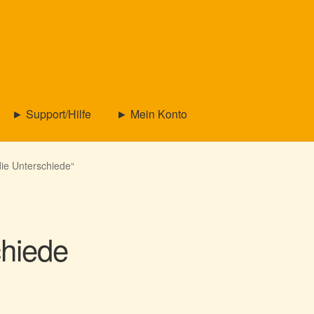
► Support/Hilfe
► Mein Konto
die Unterschiede“
chiede