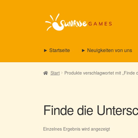
Zur
Zum
Navigation
Inhalt
springen
springen
► Startseite
► Neuigkeiten von uns
Start
Produkte verschlagwortet mit „Finde 
Finde die Unters
Einzelnes Ergebnis wird angezeigt