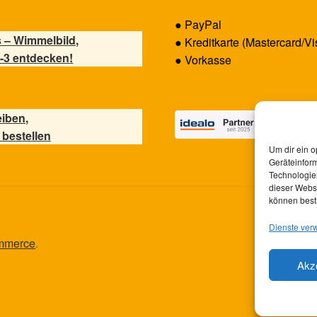
● PayPal
 – Wimmelbild,
● Kreditkarte (Mastercard/Vi
-3 entdecken!
● Vorkasse
eiben,
 bestellen
Um dir ein o
Geräteinfor
Technologien
dieser Websi
können best
Dienste ver
ommerce
.
Akz