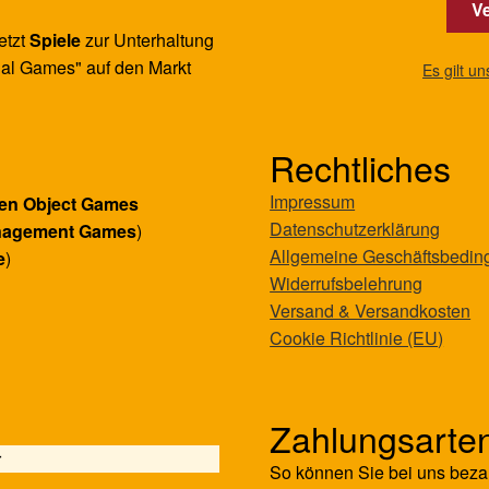
Ve
etzt
Spiele
zur Unterhaltung
al Games" auf den Markt
Es gilt u
Rechtliches
Impressum
en Object Games
Datenschutzerklärung
nagement Games
)
Allgemeine Geschäftsbedi
e
)
Widerrufsbelehrung
Versand & Versandkosten
Cookie Richtlinie (EU)
Zahlungsarte
r
So können Sie bei uns beza