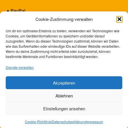
● PayPal
● Kreditkarte (Mastercard/Visa)
Cookie-Zustimmung verwalten
● Vorkasse
Um dir ein optimales Erlebnis zu bieten, verwenden wir Technologien wie
Cookies, um Geräteinformationen zu speichern und/oder darauf
zuzugreifen. Wenn du diesen Technologien zustimmst, können wir Daten
wie das Surfverhalten oder eindeutige IDs auf dieser Website verarbeiten.
Wenn du deine Zustimmung nicht erteilst oder zurückziehst, können
bestimmte Merkmale und Funktionen beeinträchtigt werden.
Dienste verwalten
Akzeptieren
© SUNRISE GAMES 2026
Ablehnen
Datenschutzerklärung
Erstellt mit WooCommerce
.
Einstellungen ansehen
0
Cookie-Richtlinie
Datenschutzerklärung
Impressum
Suchen
Suchen