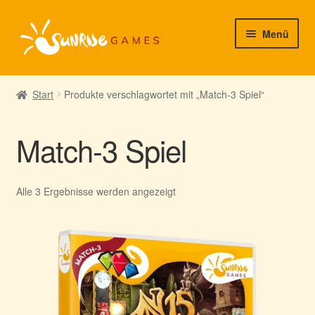
Zur
Zum
Menü
Navigation
Inhalt
springen
springen
► Startseite
Start
Produkte verschlagwortet mit „Match-3 Spiel“
► Neuigkeiten von uns
Match-3 Spiel
► Support/Hilfe
► Mein Konto
Nach
Alle 3 Ergebnisse werden angezeigt
Aktualität
sortiert