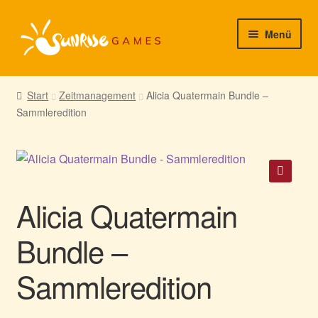
Zur
Zum
Menü
Navigation
Inhalt
springen
springen
► Startseite
Start
Zeitmanagement
Alicia Quatermain Bundle –
Sammleredition
► Neuigkeiten von uns
► Support/Hilfe
► Mein Konto
🔍
Alicia Quatermain
Bundle –
Sammleredition