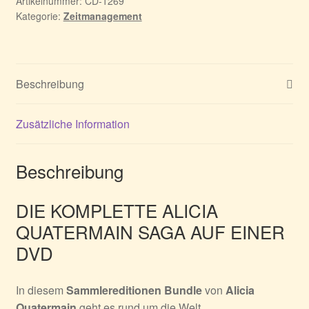
Sammleredition
Artikelnummer:
CD-1269
Kategorie:
Zeitmanagement
Menge
Beschreibung
Zusätzliche Information
Beschreibung
DIE KOMPLETTE ALICIA
QUATERMAIN SAGA AUF EINER
DVD
In diesem
Sammlereditionen Bundle
von
Alicia
Quatermain
geht es rund um die Welt.