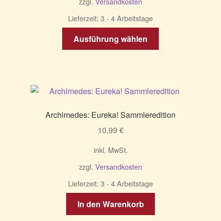
zzgl.
Versandkosten
Lieferzeit:
3 - 4 Arbeitstage
Dieses
Ausführung wählen
Produkt
weist
mehrere
Varianten
auf.
Die
Archimedes: Eureka! Sammleredition
Optionen
10,99
€
können
auf
inkl. MwSt.
der
zzgl.
Versandkosten
Produktseite
gewählt
Lieferzeit:
3 - 4 Arbeitstage
werden
In den Warenkorb