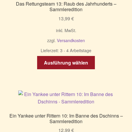
Das Rettungsteam 13: Raub des Jahrhunderts –
Sammleredition
13,99
€
inkl. MwSt.
zzgl.
Versandkosten
Lieferzeit:
3 - 4 Arbeitstage
Dieses
Ausführung wählen
Produkt
weist
mehrere
Varianten
auf.
Die
Optionen
Ein Yankee unter Rittern 10: Im Banne des Dschinns –
können
Sammleredition
auf
12,99
€