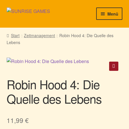
Zur
Zum
Menü
Navigation
Inhalt
springen
springen
► Startseite
Start
Zeitmanagement
Robin Hood 4: Die Quelle des
Lebens
► Neuigkeiten von uns
► Support/Hilfe
► Mein Konto
🔍
Robin Hood 4: Die
Quelle des Lebens
11,99
€