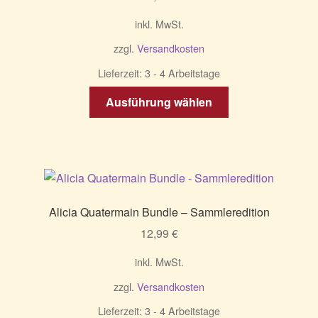
der
Produktseite
inkl. MwSt.
gewählt
zzgl.
Versandkosten
werden
Lieferzeit:
3 - 4 Arbeitstage
Dieses
Ausführung wählen
Produkt
weist
mehrere
Varianten
auf.
Die
Alicia Quatermain Bundle – Sammleredition
Optionen
12,99
€
können
auf
inkl. MwSt.
der
zzgl.
Versandkosten
Produktseite
gewählt
Lieferzeit:
3 - 4 Arbeitstage