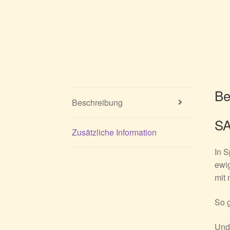
Be
Beschreibung
S
Zusätzliche Information
In
S
ewig
mit 
So g
Und 