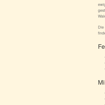
ewig
gest
Wald
Die 
find
Fe
Mi