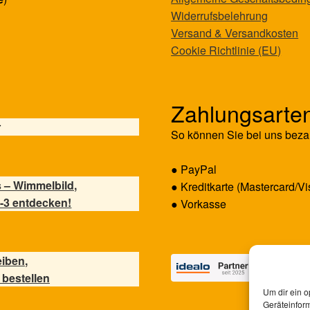
Widerrufsbelehrung
Versand & Versandkosten
Cookie Richtlinie (EU)
Zahlungsarte
r
So können Sie bei uns beza
● PayPal
 – Wimmelbild,
● Kreditkarte (Mastercard/Vi
-3 entdecken!
● Vorkasse
eiben,
 bestellen
Um dir ein o
Geräteinfor