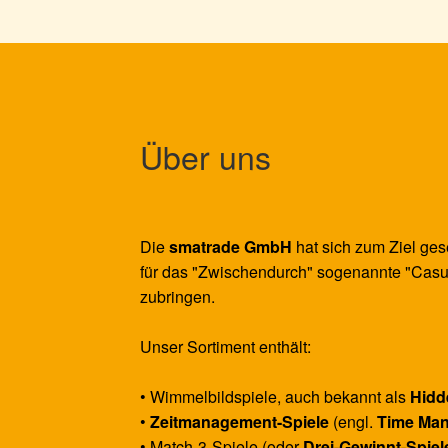
Über uns
Die
smatrade GmbH
hat sich zum Ziel ges
für das "Zwischendurch" sogenannte "Casu
zubringen.
Unser Sortiment enthält:
• Wimmelbildspiele, auch bekannt als
Hidd
•
Zeitmanagement-Spiele
(engl.
Time Ma
• Match-3-Spiele (oder
Drei-Gewinnt-Spiel