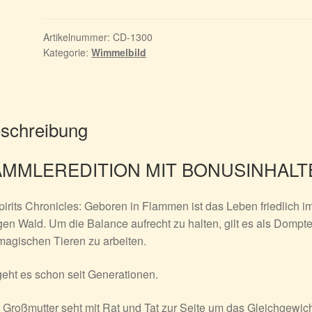
Geboren
in
Flammen
Artikelnummer:
CD-1300
Kategorie:
Wimmelbild
-
Sammleredition
Menge
schreibung
AMMLEREDITION MIT BONUSINHALT
pirits Chronicles: Geboren in Flammen
ist das Leben friedlich i
en Wald. Um die Balance aufrecht zu halten, gilt es als Dompt
magischen Tieren zu arbeiten.
eht es schon seit Generationen.
Großmutter seht mit Rat und Tat zur Seite um das Gleichgewich