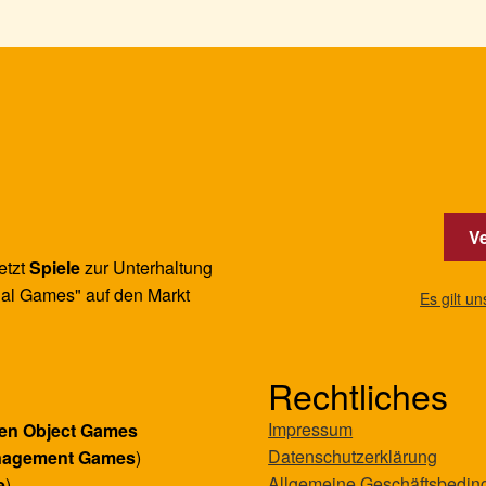
Ve
etzt
Spiele
zur Unterhaltung
al Games" auf den Markt
Es gilt u
Rechtliches
Impressum
en Object Games
Datenschutzerklärung
nagement Games
)
Allgemeine Geschäftsbedi
e
)