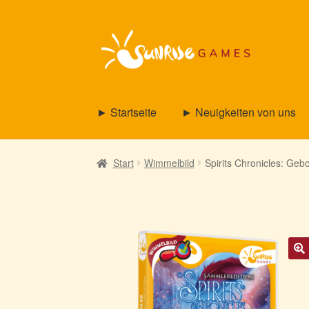
Zur
Zum
Navigation
Inhalt
springen
springen
► Startseite
► Neuigkeiten von uns
Start
Wimmelbild
Spirits Chronicles: Ge
🔍