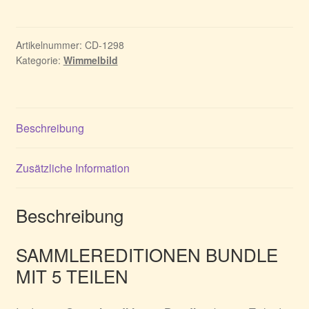
the
World
1-
Artikelnummer:
CD-1298
Kategorie:
Wimmelbild
5
-
Sammlereditionen
Bundle
Beschreibung
Menge
Zusätzliche Information
Beschreibung
SAMMLEREDITIONEN BUNDLE
MIT 5 TEILEN