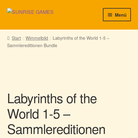
Zur
Zum
Menü
Navigation
Inhalt
springen
springen
► Startseite
Start
Wimmelbild
Labyrinths of the World 1-5 –
Sammlereditionen Bundle
► Neuigkeiten von uns
► Support/Hilfe
► Mein Konto
Labyrinths of the
World 1-5 –
Sammlereditionen