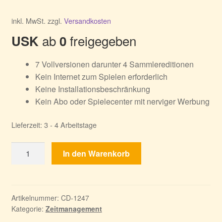
inkl. MwSt.
zzgl.
Versandkosten
ab
freigegeben
USK
0
7 Vollversionen darunter 4 Sammlereditionen
Kein Internet zum Spielen erforderlich
Keine Installationsbeschränkung
Kein Abo oder Spielecenter mit nerviger Werbung
Lieferzeit:
3 - 4 Arbeitstage
Die
In den Warenkorb
12
Heldentaten
des
Herkules
Artikelnummer:
CD-1247
Kategorie:
Zeitmanagement
Teil