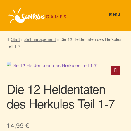
Zur
Zum
Menü
Navigation
Inhalt
springen
springen
► Startseite
Start
Zeitmanagement
Die 12 Heldentaten des Herkules
Teil 1-7
► Neuigkeiten von uns
► Support/Hilfe
► Mein Konto
🔍
Die 12 Heldentaten
des Herkules Teil 1-7
14,99
€