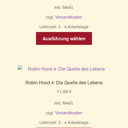
inkl. MwSt.
zzgl.
Versandkosten
Lieferzeit:
3 - 4 Arbeitstage
Dieses
Ausführung wählen
Produkt
weist
mehrere
Varianten
auf.
Die
Robin Hood 4: Die Quelle des Lebens
Optionen
11,99
€
können
auf
inkl. MwSt.
der
zzgl.
Versandkosten
Produktseite
gewählt
Lieferzeit:
3 - 4 Arbeitstage