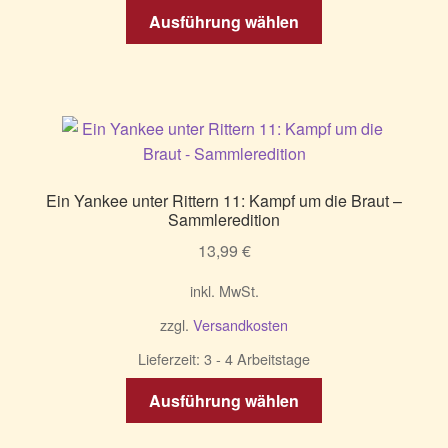
werden
Dieses
Ausführung wählen
Produkt
weist
mehrere
Varianten
auf.
Die
Optionen
Ein Yankee unter Rittern 11: Kampf um die Braut –
können
Sammleredition
auf
13,99
€
der
Produktseite
inkl. MwSt.
gewählt
zzgl.
Versandkosten
werden
Lieferzeit:
3 - 4 Arbeitstage
Dieses
Ausführung wählen
Produkt
weist