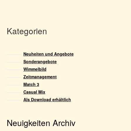
mehrere
Varianten
auf.
Die
Kategorien
Optionen
können
auf
Neuheiten und Angebote
der
Sonderangebote
Produktseite
Wimmelbild
gewählt
Zeitmanagement
werden
Match 3
Casual Mix
Als Download erhältlich
Neuigkeiten Archiv