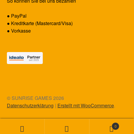
So können Sie bei uns bezahlen
● PayPal
● Kreditkarte (Mastercard/Visa)
● Vorkasse
© SUNRISE GAMES 2026
Datenschutzerklärung
Erstellt mit WooCommerce
.
0
Suchen
Suchen