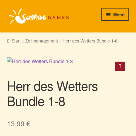
Zur
Zum
Menü
Navigation
Inhalt
springen
springen
► Startseite
Start
Zeitmanagement
Herr des Wetters Bundle 1-8
► Neuigkeiten von uns
► Support/Hilfe
🔍
Herr des Wetters
► Mein Konto
Bundle 1-8
13,99
€