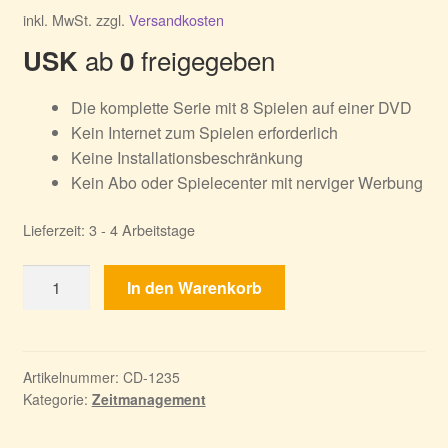
inkl. MwSt.
zzgl.
Versandkosten
ab
freigegeben
USK
0
Die komplette Serie mit 8 Spielen auf einer DVD
Kein Internet zum Spielen erforderlich
Keine Installationsbeschränkung
Kein Abo oder Spielecenter mit nerviger Werbung
Lieferzeit:
3 - 4 Arbeitstage
Herr
In den Warenkorb
des
Wetters
Bundle
1-
Artikelnummer:
CD-1235
Kategorie:
Zeitmanagement
8
Menge