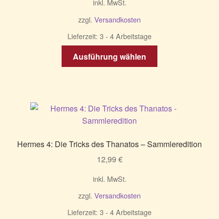
inkl. MwSt.
zzgl.
Versandkosten
Lieferzeit:
3 - 4 Arbeitstage
Dieses
Ausführung wählen
Produkt
weist
mehrere
Varianten
auf.
Die
Optionen
Hermes 4: Die Tricks des Thanatos – Sammleredition
können
12,99
€
auf
der
inkl. MwSt.
Produktseite
zzgl.
Versandkosten
gewählt
werden
Lieferzeit:
3 - 4 Arbeitstage