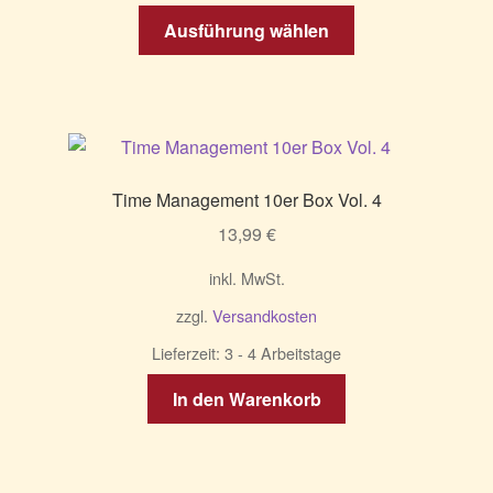
Dieses
Ausführung wählen
Produkt
weist
mehrere
Varianten
auf.
Die
Time Management 10er Box Vol. 4
Optionen
13,99
€
können
auf
inkl. MwSt.
der
zzgl.
Versandkosten
Produktseite
gewählt
Lieferzeit:
3 - 4 Arbeitstage
werden
In den Warenkorb