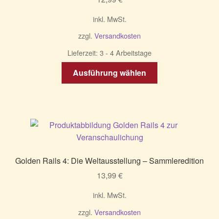
inkl. MwSt.
zzgl.
Versandkosten
Lieferzeit:
3 - 4 Arbeitstage
Dieses
Ausführung wählen
Produkt
weist
mehrere
Varianten
auf.
Die
Optionen
Golden Rails 4: Die Weltausstellung – Sammleredition
können
13,99
€
auf
der
inkl. MwSt.
Produktseite
zzgl.
Versandkosten
gewählt