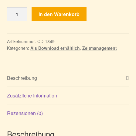
Hermes
In den Warenkorb
5:
Der
Zorn
von
Artikelnummer:
CD-1349
Kategorien:
Als Download erhältlich
,
Zeitmanagement
Megaera
-
Sammleredition
Menge
Beschreibung
Zusätzliche Information
Rezensionen (0)
Beschreibung