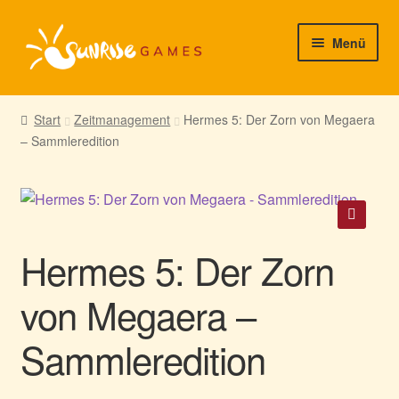
Zur
Zum
Menü
Navigation
Inhalt
springen
springen
► Startseite
Start
Zeitmanagement
Hermes 5: Der Zorn von Megaera
– Sammleredition
► Neuigkeiten von uns
► Support/Hilfe
► Mein Konto
🔍
Hermes 5: Der Zorn
von Megaera –
Sammleredition