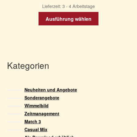
werden
Lieferzeit:
3 - 4 Arbeitstage
Dieses
Ausführung wählen
Produkt
weist
mehrere
Varianten
auf.
Die
Kategorien
Optionen
können
auf
Neuheiten und Angebote
der
Sonderangebote
Produktseite
Wimmelbild
gewählt
Zeitmanagement
werden
Match 3
Casual Mix