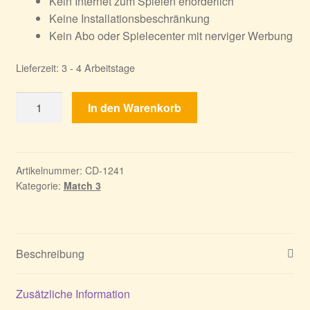
Kein Internet zum Spielen erforderlich
Keine Installationsbeschränkung
Kein Abo oder Spielecenter mit nerviger Werbung
Lieferzeit:
3 - 4 Arbeitstage
Match
In den Warenkorb
3
Platin
Box
1
Artikelnummer:
CD-1241
Kategorie:
Match 3
Menge
Beschreibung
Zusätzliche Information