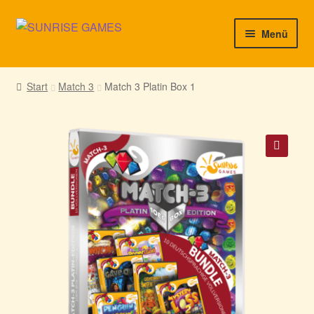
Zur
Zum
Menü
Navigation
Inhalt
springen
springen
► Startseite
Start
Match 3
Match 3 Platin Box 1
► Neuigkeiten von uns
► Support/Hilfe
🔍
► Mein Konto