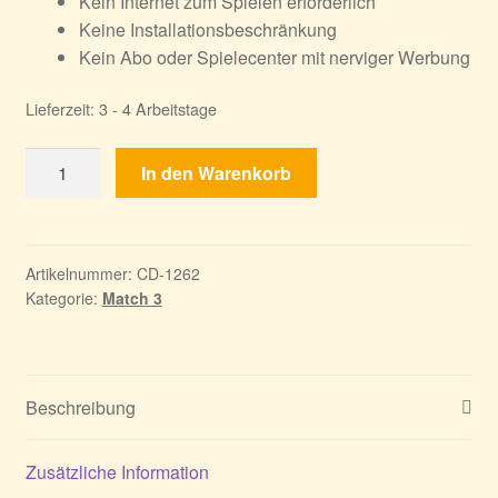
Kein Internet zum Spielen erforderlich
Keine Installationsbeschränkung
Kein Abo oder Spielecenter mit nerviger Werbung
Lieferzeit:
3 - 4 Arbeitstage
Secrets
In den Warenkorb
of
Magic
1-
4
Artikelnummer:
CD-1262
Kategorie:
Match 3
Menge
Beschreibung
Zusätzliche Information