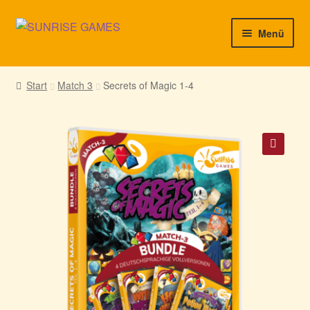
Zur
Zum
Menü
Navigation
Inhalt
springen
springen
► Startseite
Start
Match 3
Secrets of Magic 1-4
► Neuigkeiten von uns
► Support/Hilfe
🔍
► Mein Konto