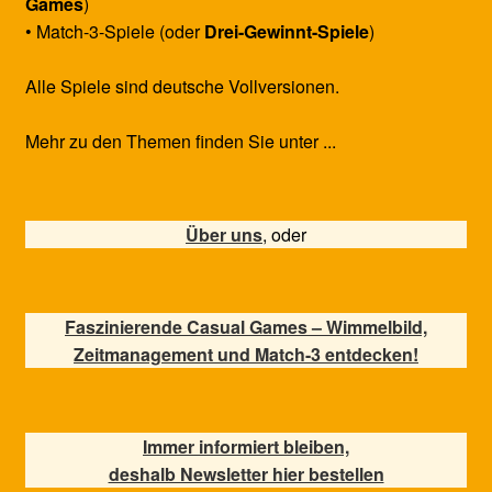
Games
)
• Match-3-Spiele (oder
Drei-Gewinnt-Spiele
)
Alle Spiele sind deutsche Vollversionen.
Mehr zu den Themen finden Sie unter ...
Über uns
, oder
Faszinierende Casual Games – Wimmelbild,
Zeitmanagement und Match-3 entdecken!
Immer informiert bleiben,
deshalb Newsletter hier bestellen