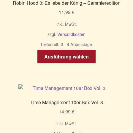
Robin Hood 3: Es lebe der König – Sammleredition
11,99
€
inkl. MwSt.
zzgl.
Versandkosten
Lieferzeit:
3 - 4 Arbeitstage
Dieses
Ausführung wählen
Produkt
weist
mehrere
Varianten
auf.
Die
Time Management 10er Box Vol. 3
Optionen
14,99
€
können
auf
inkl. MwSt.
der