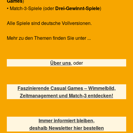
Games
)
• Match-3-Spiele (oder
Drei-Gewinnt-Spiele
)
Alle Spiele sind deutsche Vollversionen.
Mehr zu den Themen finden Sie unter ...
Über uns
, oder
Faszinierende Casual Games – Wimmelbild,
Zeitmanagement und Match-3 entdecken!
Immer informiert bleiben,
deshalb Newsletter hier bestellen