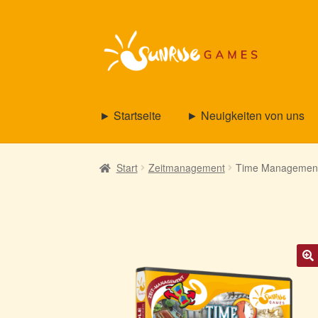
Zur
Zum
Navigation
Inhalt
springen
springen
► Startseite
► Neuigkeiten von uns
Start
Zeitmanagement
Time Management 
🔍