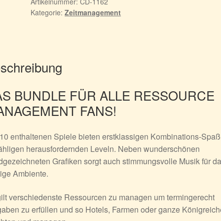
Vol.1
Artikelnummer:
CD-1162
Kategorie:
Zeitmanagement
Menge
schreibung
AS BUNDLE FÜR ALLE RESSOURCE
ANAGEMENT FANS!
10 enthaltenen Spiele bieten erstklassigen Kombinations-Spaß
ähligen herausfordernden Leveln. Neben wunderschönen
gezeichneten Grafiken sorgt auch stimmungsvolle Musik für d
tige Ambiente.
gilt verschiedenste Ressourcen zu managen um termingerecht
aben zu erfüllen und so Hotels, Farmen oder ganze Königreich