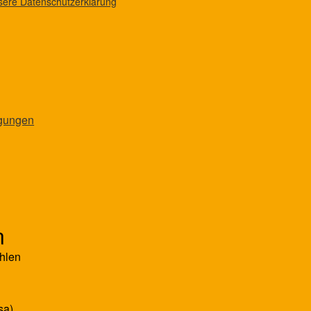
nsere Datenschutzerklärung
ngungen
n
hlen
sa)