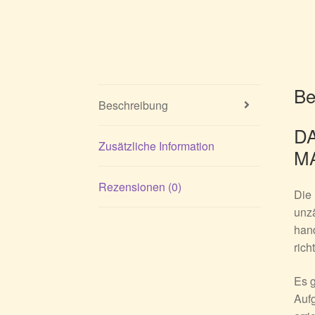
Be
Beschreibung
D
Zusätzliche Information
M
Rezensionen (0)
Die 
unz
hand
rich
Es 
Aufg