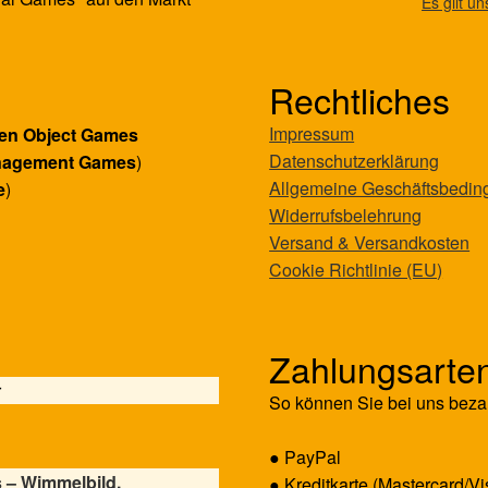
Es gilt u
Rechtliches
Impressum
en Object Games
Datenschutzerklärung
nagement Games
)
Allgemeine Geschäftsbedi
e
)
Widerrufsbelehrung
Versand & Versandkosten
Cookie Richtlinie (EU)
Zahlungsarte
r
So können Sie bei uns beza
● PayPal
 – Wimmelbild,
● Kreditkarte (Mastercard/Vi