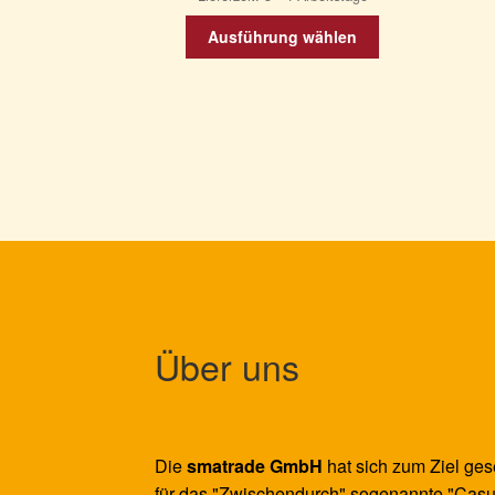
Dieses
Ausführung wählen
Produkt
weist
mehrere
Varianten
auf.
Die
Optionen
können
auf
der
Produktseite
gewählt
werden
Über uns
Die
smatrade GmbH
hat sich zum Ziel ges
für das "Zwischendurch" sogenannte "Casu