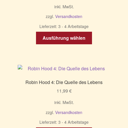
Produktseite
inkl. MwSt.
gewählt
zzgl.
Versandkosten
werden
Lieferzeit:
3 - 4 Arbeitstage
Dieses
Ausführung wählen
Produkt
weist
mehrere
Varianten
auf.
Die
Robin Hood 4: Die Quelle des Lebens
Optionen
11,99
€
können
auf
inkl. MwSt.
der
zzgl.
Versandkosten
Produktseite
gewählt
Lieferzeit:
3 - 4 Arbeitstage
werden