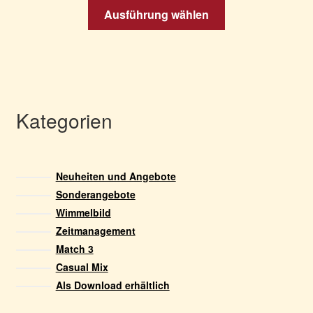
Dieses
Ausführung wählen
Produkt
weist
mehrere
Varianten
auf.
Die
Kategorien
Optionen
können
auf
Neuheiten und Angebote
der
Sonderangebote
Produktseite
Wimmelbild
gewählt
Zeitmanagement
werden
Match 3
Casual Mix
Als Download erhältlich