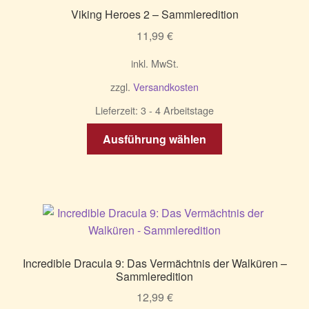
Viking Heroes 2 – Sammleredition
11,99
€
inkl. MwSt.
zzgl.
Versandkosten
Lieferzeit:
3 - 4 Arbeitstage
Dieses
Ausführung wählen
Produkt
weist
mehrere
Varianten
auf.
Die
Optionen
Incredible Dracula 9: Das Vermächtnis der Walküren –
können
Sammleredition
auf
12,99
€
der