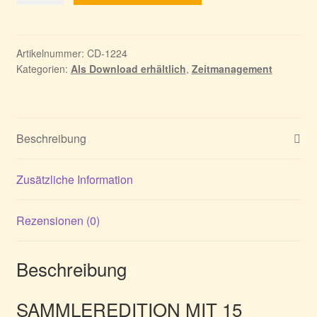
10:
Gefahr
aus
Artikelnummer:
CD-1224
Kategorien:
Als Download erhältlich
,
Zeitmanagement
dem
Weltraum
Menge
Beschreibung
Zusätzliche Information
Rezensionen (0)
Beschreibung
SAMMLEREDITION MIT 15