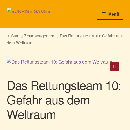
Zur
Zum
Menü
Navigation
Inhalt
springen
springen
► Startseite
Start
Zeitmanagement
Das Rettungsteam 10: Gefahr aus
dem Weltraum
► Neuigkeiten von uns
► Support/Hilfe
► Mein Konto
🔍
Das Rettungsteam 10:
Gefahr aus dem
Weltraum