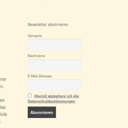
Newsletter abonnieren
Vorname
Nachname
E-Mail-Adresse
ume
n.
Hiermit akzeptiere ich die
tes
Datenschutzbestimmungen
das
Volk
n