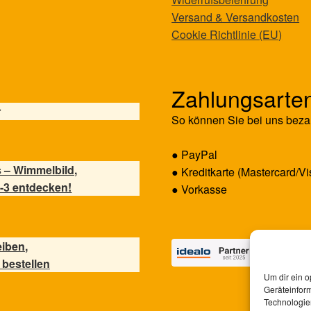
Versand & Versandkosten
Cookie Richtlinie (EU)
Zahlungsarte
r
So können Sie bei uns beza
● PayPal
 – Wimmelbild,
● Kreditkarte (Mastercard/Vi
-3 entdecken!
● Vorkasse
eiben,
 bestellen
Um dir ein o
Geräteinfor
Technologien