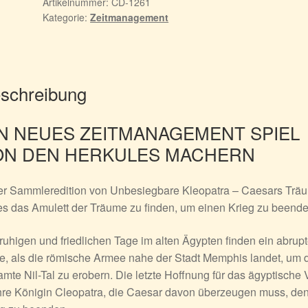
Artikelnummer:
CD-1261
Kategorie:
Zeitmanagement
schreibung
IN NEUES ZEITMANAGEMENT SPIEL
ON DEN HERKULES MACHERN
er Sammleredition von
Unbesiegbare Kleopatra – Caesars Trä
 es das Amulett der Träume zu finden, um einen Krieg zu beende
ruhigen und friedlichen Tage im alten Ägypten finden ein abrup
, als die römische Armee nahe der Stadt Memphis landet, um 
mte Nil-Tal zu erobern. Die letzte Hoffnung für das ägyptische 
ihre Königin Cleopatra, die Caesar davon überzeugen muss, de