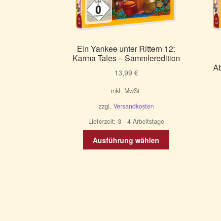
Ein Yankee unter Rittern 12:
Karma Tales – Sammleredition
Ab
13,99
€
inkl. MwSt.
zzgl.
Versandkosten
Lieferzeit:
3 - 4 Arbeitstage
Dieses
Ausführung wählen
Produkt
weist
mehrere
Varianten
auf.
Die
Optionen