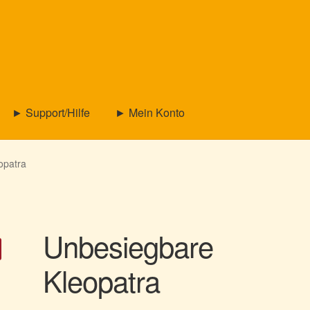
► Support/Hilfe
► Mein Konto
opatra
Unbesiegbare
Kleopatra