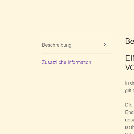
Be
Beschreibung
E
Zusätzliche Information
V
In d
gilt
Die 
Ende
gesa
ist 