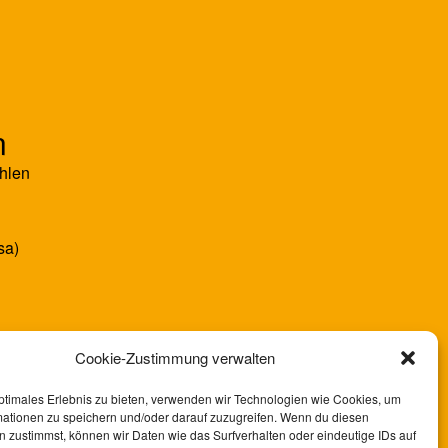
n
hlen
sa)
Cookie-Zustimmung verwalten
ptimales Erlebnis zu bieten, verwenden wir Technologien wie Cookies, um
mationen zu speichern und/oder darauf zuzugreifen. Wenn du diesen
 zustimmst, können wir Daten wie das Surfverhalten oder eindeutige IDs auf