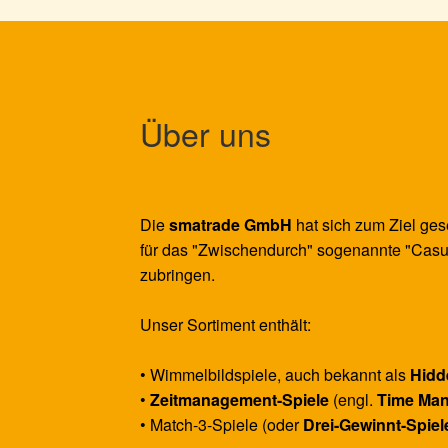
können
auf
der
Produktseite
gewählt
werden
Über uns
Die
smatrade GmbH
hat sich zum Ziel ges
für das "Zwischendurch" sogenannte "Casu
zubringen.
Unser Sortiment enthält:
• Wimmelbildspiele, auch bekannt als
Hidd
•
Zeitmanagement-Spiele
(engl.
Time Ma
• Match-3-Spiele (oder
Drei-Gewinnt-Spiel