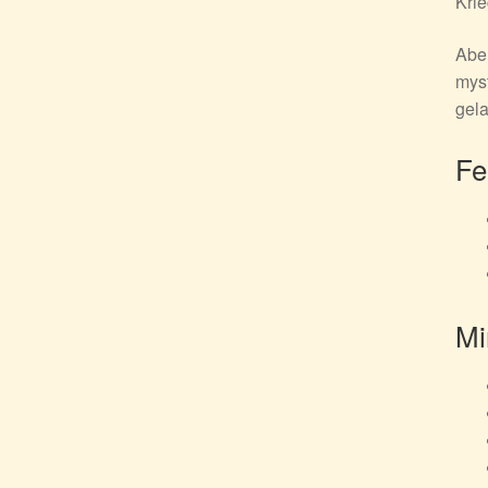
Kri
Aber
myst
gel
Fe
Mi