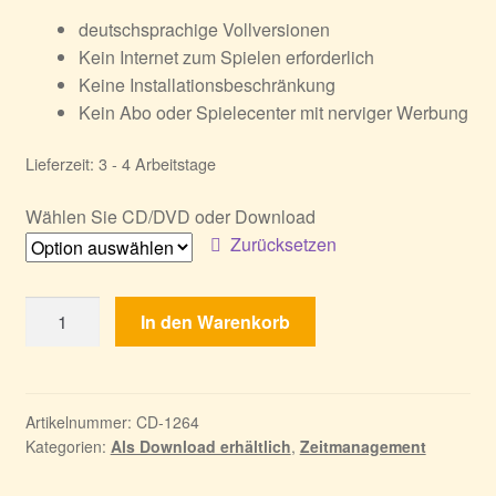
deutschsprachige Vollversionen
Kein Internet zum Spielen erforderlich
Keine Installationsbeschränkung
Kein Abo oder Spielecenter mit nerviger Werbung
Lieferzeit:
3 - 4 Arbeitstage
Wählen Sie CD/DVD oder Download
Zurücksetzen
Viking
In den Warenkorb
Heroes
2
-
Sammleredition
Artikelnummer:
CD-1264
Kategorien:
Als Download erhältlich
,
Zeitmanagement
Menge