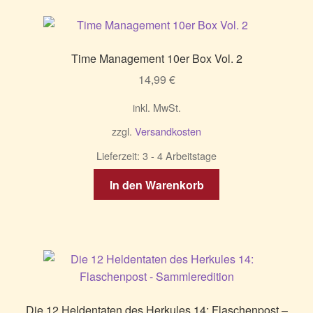
Varianten
auf.
Die
Time Management 10er Box Vol. 2
Optionen
14,99
€
können
auf
inkl. MwSt.
der
zzgl.
Versandkosten
Produktseite
gewählt
Lieferzeit:
3 - 4 Arbeitstage
werden
In den Warenkorb
Die 12 Heldentaten des Herkules 14: Flaschenpost –