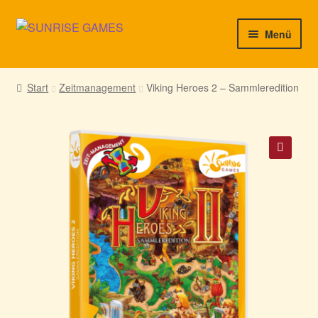
Zur
Zum
Menü
Navigation
Inhalt
springen
springen
► Startseite
Start
Zeitmanagement
Viking Heroes 2 – Sammleredition
► Neuigkeiten von uns
► Support/Hilfe
🔍
► Mein Konto