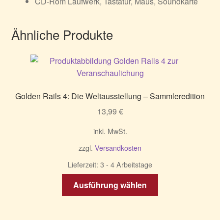
CD-Rom Laufwerk, Tastatur, Maus, Soundkarte
Ähnliche Produkte
Golden Rails 4: Die Weltausstellung – Sammleredition
13,99
€
inkl. MwSt.
zzgl.
Versandkosten
Lieferzeit:
3 - 4 Arbeitstage
Dieses
Ausführung wählen
Produkt
weist
mehrere