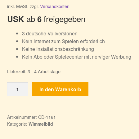
inkl. MwSt.
zzgl.
Versandkosten
ab
freigegeben
USK
6
3 deutsche Vollversionen
Kein Internet zum Spielen erforderlich
Keine Installationsbeschränkung
Kein Abo oder Spielecenter mit nerviger Werbung
Lieferzeit:
3 - 4 Arbeitstage
Wimmelbild
In den Warenkorb
3er
Bundle
13
Menge
Artikelnummer:
CD-1161
Kategorie:
Wimmelbild