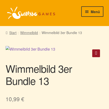
Zur
Zum
Menü
Navigation
Inhalt
springen
springen
► Startseite
Start
Wimmelbild
Wimmelbild 3er Bundle 13
► Neuigkeiten von uns
► Support/Hilfe
🔍
Wimmelbild 3er
► Mein Konto
Bundle 13
10,99
€