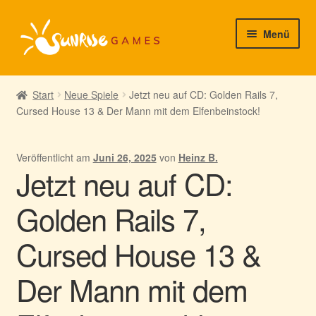
Zur
Zum
Menü
Navigation
Inhalt
springen
springen
► Startseite
Start
Neue Spiele
Jetzt neu auf CD: Golden Rails 7,
Cursed House 13 & Der Mann mit dem Elfenbeinstock!
► Neuigkeiten von uns
► Support/Hilfe
Veröffentlicht am
Juni 26, 2025
von
Heinz B.
Jetzt neu auf CD:
► Mein Konto
Golden Rails 7,
Cursed House 13 &
Der Mann mit dem