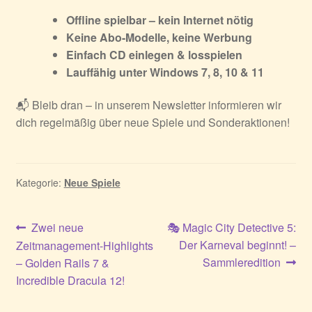
Offline spielbar – kein Internet nötig
Keine Abo-Modelle, keine Werbung
Einfach CD einlegen & losspielen
Lauffähig unter Windows 7, 8, 10 & 11
📬 Bleib dran – in unserem Newsletter informieren wir
dich regelmäßig über neue Spiele und Sonderaktionen!
Kategorie:
Neue Spiele
Beitragsnavigation
Vorheriger
Nächster
Zwei neue
🎭 Magic City Detective 5:
Beitrag:
Beitrag:
Der Karneval beginnt! –
Zeitmanagement-Highlights
Sammleredition
– Golden Rails 7 &
Incredible Dracula 12!