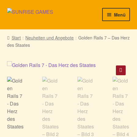
Zur
Zum
Menü
Navigation
Inhalt
springen
springen
► Startseite
Start
Neuheiten und Angebote
Golden Rails 7 – Das Herz
des Staates
► Neuigkeiten von uns
► Support/Hilfe
► Mein Konto
🔍