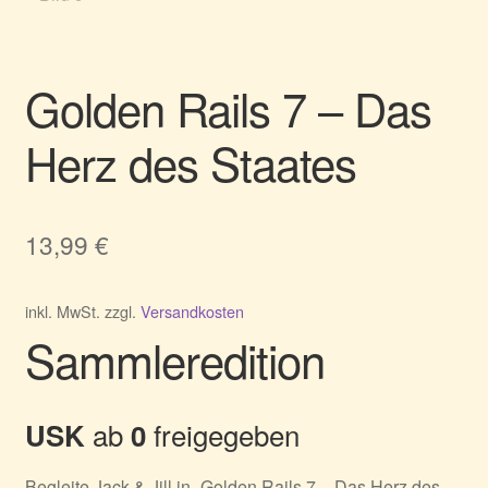
Golden Rails 7 – Das
Herz des Staates
13,99
€
inkl. MwSt.
zzgl.
Versandkosten
Sammleredition
ab
freigegeben
USK
0
Begleite Jack & Jill in „Golden Rails 7 – Das Herz des