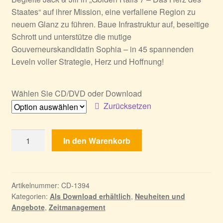
Staates“ auf ihrer Mission, eine verfallene Region zu
neuem Glanz zu führen. Baue Infrastruktur auf, beseitige
Schrott und unterstütze die mutige
Gouverneurskandidatin Sophia – in 45 spannenden
Leveln voller Strategie, Herz und Hoffnung!
Wählen Sie CD/DVD oder Download
Zurücksetzen
Golden
In den Warenkorb
Rails
7
-
Das
Artikelnummer:
CD-1394
Kategorien:
Als Download erhältlich
,
Neuheiten und
Herz
Angebote
,
Zeitmanagement
des
Staates