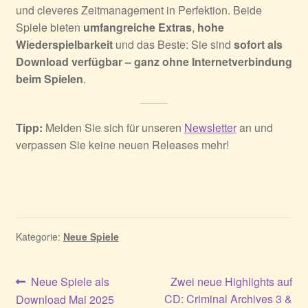
und cleveres Zeitmanagement in Perfektion. Beide
Spiele bieten
umfangreiche Extras
,
hohe
Wiederspielbarkeit
und das Beste: Sie sind
sofort als
Download verfügbar – ganz ohne Internetverbindung
beim Spielen
.
Tipp:
Melden Sie sich für unseren
Newsletter
an und
verpassen Sie keine neuen Releases mehr!
Kategorie:
Neue Spiele
Beitragsnavigation
Vorheriger
Nächster
Neue Spiele als
Zwei neue Highlights auf
Beitrag:
Beitrag:
CD: Criminal Archives 3 &
Download Mai 2025