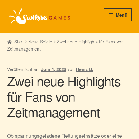
Zur
Zum
Menü
Navigation
Inhalt
springen
springen
► Startseite
Start
Neue Spiele
Zwei neue Highlights für Fans von
Zeitmanagement
► Neuigkeiten von uns
► Support/Hilfe
Veröffentlicht am
Juni 4, 2025
von
Heinz B.
Zwei neue Highlights
► Mein Konto
für Fans von
Zeitmanagement
Ob spannungsgeladene Rettungseinsätze oder eine