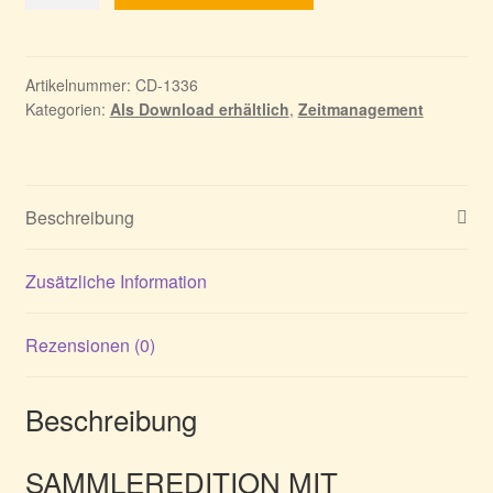
Rails
5:
Wertvolle
Fracht
Artikelnummer:
CD-1336
Kategorien:
Als Download erhältlich
,
Zeitmanagement
Menge
Beschreibung
Zusätzliche Information
Rezensionen (0)
Beschreibung
SAMMLEREDITION MIT