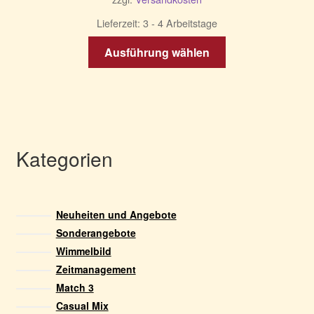
Lieferzeit:
3 - 4 Arbeitstage
Dieses
Ausführung wählen
Produkt
weist
mehrere
Varianten
auf.
Die
Kategorien
Optionen
können
auf
Neuheiten und Angebote
der
Sonderangebote
Produktseite
Wimmelbild
gewählt
Zeitmanagement
werden
Match 3
Casual Mix