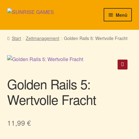
Zur
Zum
Menü
Navigation
Inhalt
springen
springen
► Startseite
Start
Zeitmanagement
Golden Rails 5: Wertvolle Fracht
► Neuigkeiten von uns
► Support/Hilfe
🔍
Golden Rails 5:
► Mein Konto
Wertvolle Fracht
11,99
€