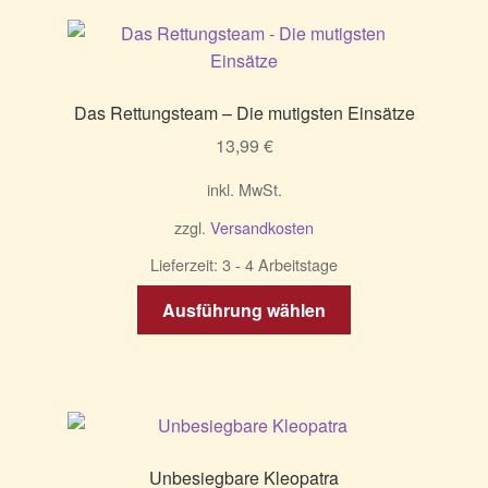
Das Rettungsteam – Die mutigsten Einsätze
13,99
€
inkl. MwSt.
zzgl.
Versandkosten
Lieferzeit:
3 - 4 Arbeitstage
Dieses
Ausführung wählen
Produkt
weist
mehrere
Varianten
auf.
Die
Unbesiegbare Kleopatra