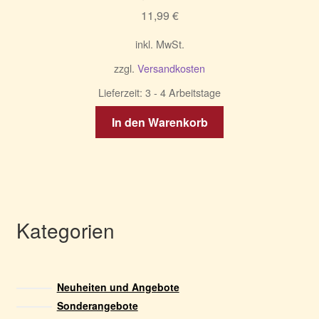
Optionen
11,99
€
können
auf
inkl. MwSt.
der
zzgl.
Versandkosten
Produktseite
gewählt
Lieferzeit:
3 - 4 Arbeitstage
werden
In den Warenkorb
Kategorien
Neuheiten und Angebote
Sonderangebote