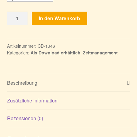
Das
In den Warenkorb
Rettungsteam
15:
Wundermineral
-
Artikelnummer:
CD-1346
Kategorien:
Als Download erhältlich
,
Zeitmanagement
Sammleredition
Menge
Beschreibung
Zusätzliche Information
Rezensionen (0)