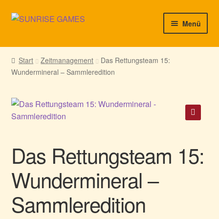
Zur
Zum
Menü
Navigation
Inhalt
springen
springen
► Startseite
Start
Zeitmanagement
Das Rettungsteam 15:
Wundermineral – Sammleredition
► Neuigkeiten von uns
► Support/Hilfe
► Mein Konto
🔍
Das Rettungsteam 15:
Wundermineral –
Sammleredition