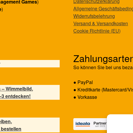
Datenschutzerklärung
nagement Games
)
Allgemeine Geschäftsbedi
e
)
Widerrufsbelehrung
Versand & Versandkosten
Cookie Richtlinie (EU)
Zahlungsarte
r
So können Sie bei uns beza
● PayPal
 – Wimmelbild,
● Kreditkarte (Mastercard/Vi
-3 entdecken!
● Vorkasse
eiben,
 bestellen