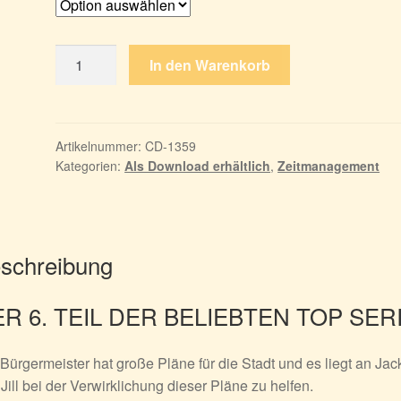
Golden
In den Warenkorb
Rails
6:
Rätselhafte
Ernte
Artikelnummer:
CD-1359
Kategorien:
Als Download erhältlich
,
Zeitmanagement
-
Sammleredition
Menge
schreibung
R 6. TEIL DER BELIEBTEN TOP SER
Bürgermeister hat große Pläne für die Stadt und es liegt an Jac
Jill bei der Verwirklichung dieser Pläne zu helfen.