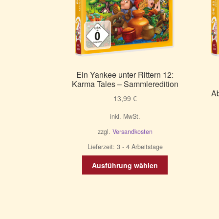
Ein Yankee unter Rittern 12:
Karma Tales – Sammleredition
Ab
13,99
€
inkl. MwSt.
zzgl.
Versandkosten
Lieferzeit:
3 - 4 Arbeitstage
Dieses
Ausführung wählen
Produkt
weist
mehrere
Varianten
auf.