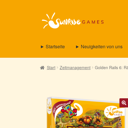
Zur
Zum
Navigation
Inhalt
springen
springen
► Startseite
► Neuigkeiten von uns
Start
Zeitmanagement
Golden Rails 6: R
🔍