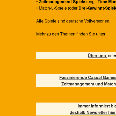
•
Zeitmanagement-Spiele
(engl.
Time Ma
• Match-3-Spiele (oder
Drei-Gewinnt-Spiel
Alle Spiele sind deutsche Vollversionen.
Mehr zu den Themen finden Sie unter ...
Über uns
, ode
Faszinierende Casual Games
Zeitmanagement und Match
Immer informiert bl
deshalb Newsletter hier