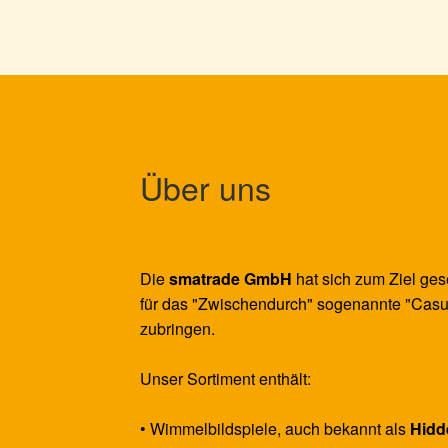
Die
Optionen
können
auf
der
Produktseite
gewählt
werden
Über uns
Die
smatrade GmbH
hat sich zum Ziel ges
für das "Zwischendurch" sogenannte "Casu
zubringen.
Unser Sortiment enthält:
• Wimmelbildspiele, auch bekannt als
Hidd