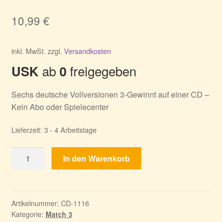
10,99
€
inkl. MwSt.
zzgl.
Versandkosten
ab
freigegeben
USK
0
Sechs deutsche Vollversionen 3-Gewinnt auf einer CD –
Kein Abo oder Spielecenter
Lieferzeit:
3 - 4 Arbeitstage
Match
In den Warenkorb
3
6-
er
Box
Artikelnummer:
CD-1116
Kategorie:
Match 3
Vol.