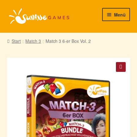
Zur
Zum
Menü
Navigation
Inhalt
springen
springen
► Startseite
Start
Match 3
Match 3 6-er Box Vol. 2
► Neuigkeiten von uns
► Support/Hilfe
🔍
► Mein Konto