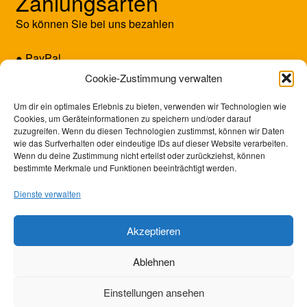
Zahlungsarten
So können Sie bei uns bezahlen
● PayPal
● Kreditkarte (Mastercard/Visa)
Cookie-Zustimmung verwalten
● Vorkasse
Um dir ein optimales Erlebnis zu bieten, verwenden wir Technologien wie
Cookies, um Geräteinformationen zu speichern und/oder darauf
zuzugreifen. Wenn du diesen Technologien zustimmst, können wir Daten
wie das Surfverhalten oder eindeutige IDs auf dieser Website verarbeiten.
Wenn du deine Zustimmung nicht erteilst oder zurückziehst, können
bestimmte Merkmale und Funktionen beeinträchtigt werden.
Dienste verwalten
Akzeptieren
© SUNRISE GAMES 2026
Ablehnen
Datenschutzerklärung
Erstellt mit WooCommerce
.
Einstellungen ansehen