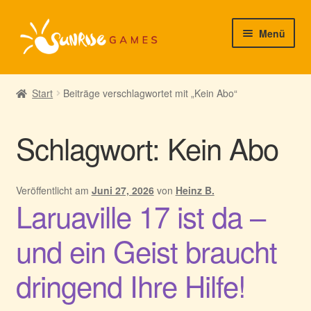
Zur
Zum
Menü
Navigation
Inhalt
springen
springen
► Startseite
Start
Beiträge verschlagwortet mit „Kein Abo“
► Neuigkeiten von uns
Schlagwort:
Kein Abo
► Support/Hilfe
► Mein Konto
Veröffentlicht am
Juni 27, 2026
von
Heinz B.
Laruaville 17 ist da –
und ein Geist braucht
dringend Ihre Hilfe!