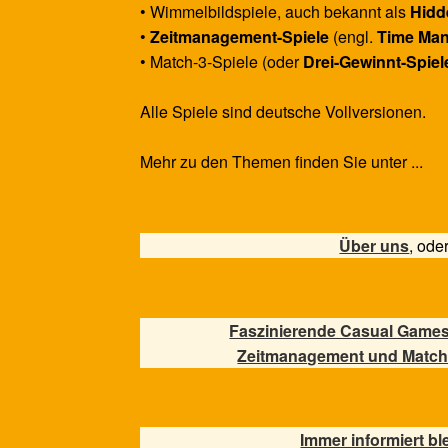
• Wimmelbildspiele, auch bekannt als
Hidd
•
Zeitmanagement-Spiele
(engl.
Time Ma
• Match-3-Spiele (oder
Drei-Gewinnt-Spiel
Alle Spiele sind deutsche Vollversionen.
Mehr zu den Themen finden Sie unter ...
Über uns
, ode
Faszinierende Casual Games
Zeitmanagement und Match
Immer informiert bl