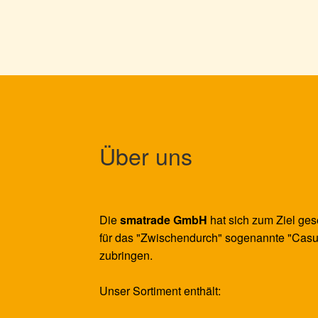
auf.
Die
Optionen
können
auf
der
Produktseite
gewählt
werden
Über uns
Die
smatrade GmbH
hat sich zum Ziel ges
für das "Zwischendurch" sogenannte "Casu
zubringen.
Unser Sortiment enthält: