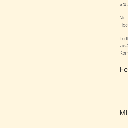
Steu
Nur 
Heck
In d
zusä
Kom
Fe
Mi