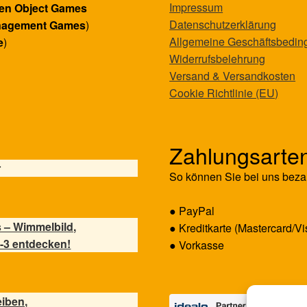
Impressum
en Object Games
Datenschutzerklärung
nagement Games
)
Allgemeine Geschäftsbedi
e
)
Widerrufsbelehrung
Versand & Versandkosten
Cookie Richtlinie (EU)
Zahlungsarte
r
So können Sie bei uns beza
● PayPal
 – Wimmelbild,
● Kreditkarte (Mastercard/Vi
-3 entdecken!
● Vorkasse
eiben,