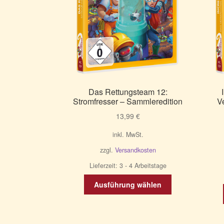
Das Rettungsteam 12:
Stromfresser – Sammleredition
V
13,99
€
inkl. MwSt.
zzgl.
Versandkosten
Lieferzeit:
3 - 4 Arbeitstage
Dieses
Ausführung wählen
Produkt
weist
mehrere
Varianten