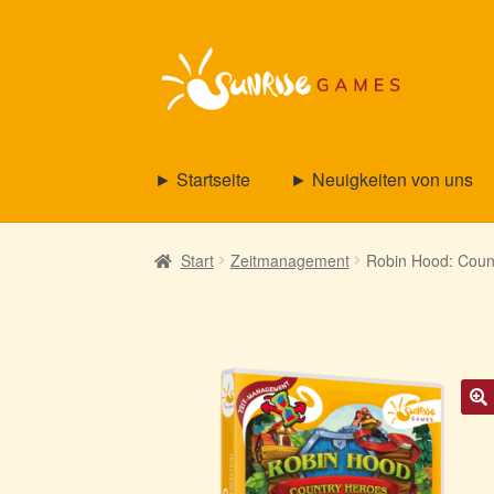
Zur
Zum
Navigation
Inhalt
springen
springen
► Startseite
► Neuigkeiten von uns
Start
Zeitmanagement
Robin Hood: Coun
🔍