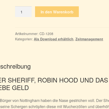
Robin
In den Warenkorb
Hood:
Country
Heroes
-
Artikelnummer:
CD-1208
Kategorien:
Als Download erhältlich
,
Zeitmanagement
Sammleredition
Menge
schreibung
ER SHERIFF, ROBIN HOOD UND DAS
EBE GELD
Bürger von Nottingham haben die Nase gestrichen voll. Der She
 seine Schergen schröpfen diese mit Wucherzöllen und überhö