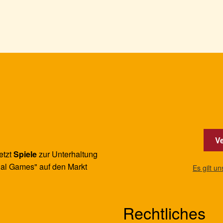
Varianten
auf.
Die
Optionen
können
auf
der
Produktseite
gewählt
werden
Ve
etzt
Spiele
zur Unterhaltung
al Games" auf den Markt
Es gilt u
Rechtliches